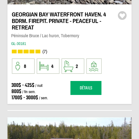
GEORGIAN BAY WATERFRONT HAVEN. 4
BDRM. FIREPIT. PRIVATE - PEACEFUL -
RETREAT
Péninsule Bruce / Lac huron, Tobermory
GL-30181
(7)
8
4
2
300$ - 425$
/ nuit
DÉTAILS
800$
/ fin sem.
1700$ - 3000$
/ sem.