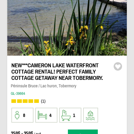
NEW***CAMERON LAKE WATERFRONT
COTTAGE RENTAL! PERFECT FAMILY
COTTAGE GETAWAY NEAR TOBERMORY.
Péninsule Bruce / Lac huron, Tobermory
GL-39664
(1)
8
4
1
250$ - 350$
/ nuit