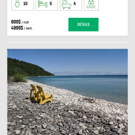
10
5
4
800$
/ nuit
DÉTAILS
4800$
/ sem.