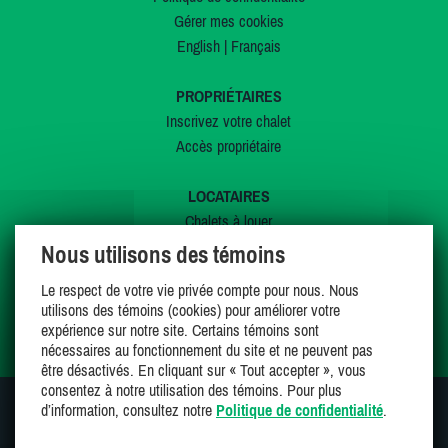
Gérer mes cookies
English
|
Français
PROPRIÉTAIRES
Inscrivez votre chalet
Accès propriétaire
LOCATAIRES
Chalets à louer
Chalets à vendre
Nous utilisons des témoins
Dernières inscriptions
Le respect de votre vie privée compte pour nous. Nous
Offres spéciales
utilisons des témoins (cookies) pour améliorer votre
Mes favoris
expérience sur notre site. Certains témoins sont
nécessaires au fonctionnement du site et ne peuvent pas
être désactivés. En cliquant sur « Tout accepter », vous
consentez à notre utilisation des témoins. Pour plus
d’information, consultez notre
Politique de confidentialité
.
SUIVEZ-NOUS SUR