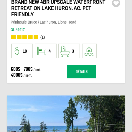
BRAND NEW 4BR UPSCALE WATERFRONT
RETREAT ON LAKE HURON. AC. PET
FRIENDLY
Péninsule Bruce / Lac huron, Lions Head
GL-41917
(1)
10
4
3
600$ - 700$
/ nuit
DÉTAILS
4000$
/ sem.