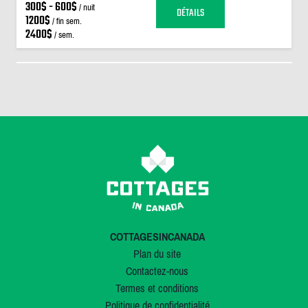
300$ - 600$
/ nuit
DÉTAILS
1200$
/ fin sem.
2400$
/ sem.
COTTAGESINCANADA
Plan du site
Contactez-nous
Termes et conditions
Politique de confidentialité