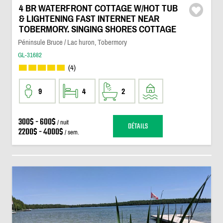
4 BR WATERFRONT COTTAGE W/HOT TUB
& LIGHTENING FAST INTERNET NEAR
TOBERMORY. SINGING SHORES COTTAGE
Péninsule Bruce / Lac huron, Tobermory
GL-31682
(4)
9
4
2
300$ - 600$
/ nuit
DÉTAILS
2200$ - 4000$
/ sem.