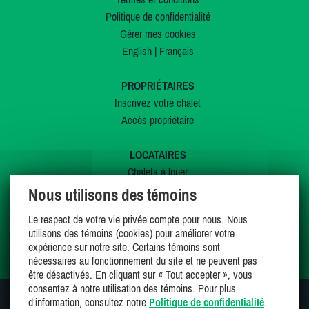
Politique de confidentialité
Gérer mes cookies
English
|
Français
PROPRIÉTAIRES
Inscrivez votre chalet
Accès propriétaire
LOCATAIRES
Chalets à louer
Chalets à vendre
Nous utilisons des témoins
Dernières inscriptions
Le respect de votre vie privée compte pour nous. Nous
Offres spéciales
utilisons des témoins (cookies) pour améliorer votre
Mes favoris
expérience sur notre site. Certains témoins sont
nécessaires au fonctionnement du site et ne peuvent pas
être désactivés. En cliquant sur « Tout accepter », vous
consentez à notre utilisation des témoins. Pour plus
d’information, consultez notre
Politique de confidentialité
.
SUIVEZ-NOUS SUR