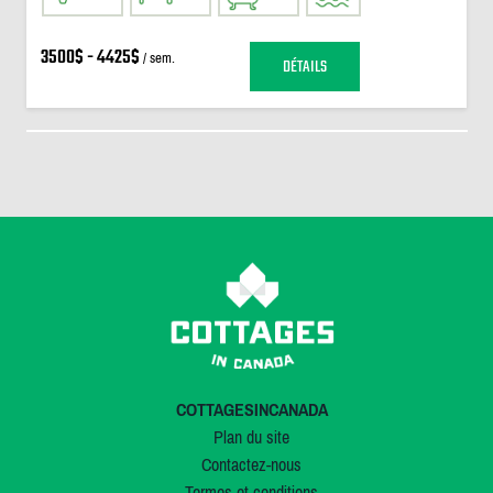
3500$ - 4425$
/ sem.
DÉTAILS
COTTAGESINCANADA
Plan du site
Contactez-nous
Termes et conditions