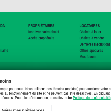
ADA
PROPRIÉTAIRES
LOCATAIRES
Inscrivez votre chalet
Chalets à louer
Accès propriétaire
Chalets à vendre
s
Dernières inscriptions
tialité
Offres spéciales
Mes favoris
émoins
SUIVEZ-NOUS SUR
ompte pour nous. Nous utilisons des témoins (cookies) pour améliorer votre ex
es au fonctionnement du site et ne peuvent pas être désactivés. En cliquant 
s témoins. Pour plus d’information, consultez notre
Politique de confidentialité
Gérer mes préférences