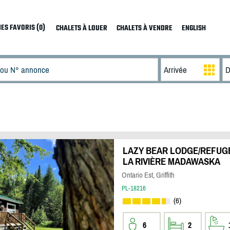
ES FAVORIS (0)
CHALETS À LOUER
CHALETS À VENDRE
ENGLISH
LAZY BEAR LODGE/REFUGE
LA RIVIÈRE MADAWASKA
Ontario Est, Griffith
PL-18216
(6)
6
2