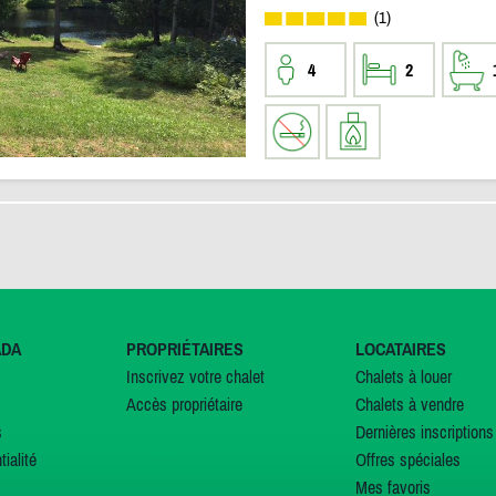
(1)
4
2
ADA
PROPRIÉTAIRES
LOCATAIRES
Inscrivez votre chalet
Chalets à louer
Accès propriétaire
Chalets à vendre
s
Dernières inscriptions
tialité
Offres spéciales
Mes favoris