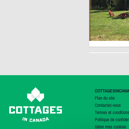
COTTAGESINCAN
Plan du site
Contactez-nous
Termes et condition
Politique de confiden
Gérer mes cookies