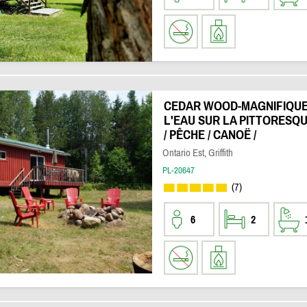
CEDAR WOOD-MAGNIFIQUE
L'EAU SUR LA PITTORESQ
/ PÊCHE / CANOË /
Ontario Est, Griffith
PL-20647
(7)
6
2