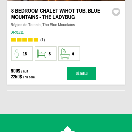
8 BEDROOM CHALET W/HOT TUB, BLUE
MOUNTAINS - THE LADYBUG
Région de Toronto, The Blue Mountains
DI-31811
(1)
18
8
4
900$
/ nuit
DÉTAILS
2250$
/ fin sem.