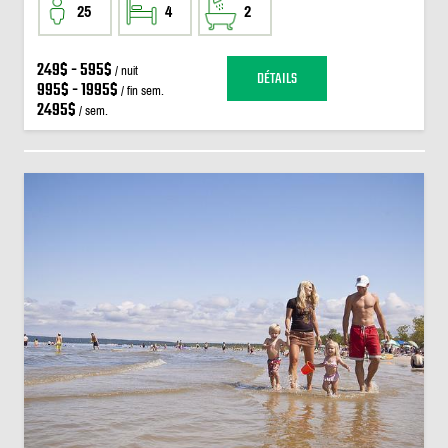
25
4
2
249$ - 595$
/ nuit
DÉTAILS
995$ - 1995$
/ fin sem.
2495$
/ sem.