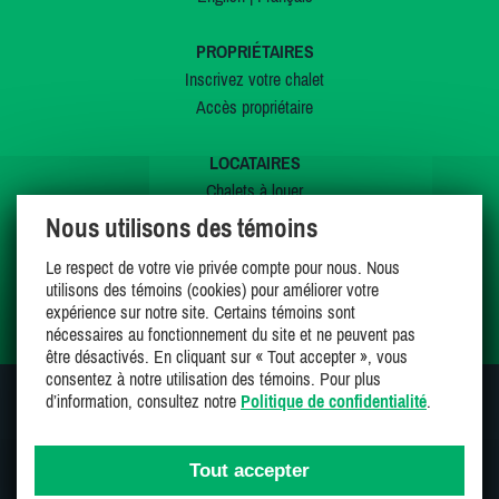
PROPRIÉTAIRES
Inscrivez votre chalet
Accès propriétaire
LOCATAIRES
Chalets à louer
Chalets à vendre
Nous utilisons des témoins
Dernières inscriptions
Le respect de votre vie privée compte pour nous. Nous
Offres spéciales
utilisons des témoins (cookies) pour améliorer votre
Mes favoris
expérience sur notre site. Certains témoins sont
nécessaires au fonctionnement du site et ne peuvent pas
être désactivés. En cliquant sur « Tout accepter », vous
consentez à notre utilisation des témoins. Pour plus
d’information, consultez notre
Politique de confidentialité
.
SUIVEZ-NOUS SUR
Tout accepter