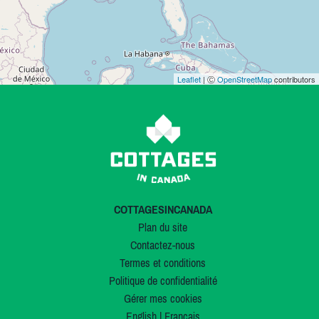
Leaflet
| Ⓒ
OpenStreetMap
contributors
COTTAGESINCANADA
Plan du site
Contactez-nous
Termes et conditions
Politique de confidentialité
Gérer mes cookies
English
|
Français