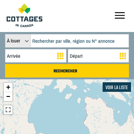
À louer
+
VOIR LA LISTE
−