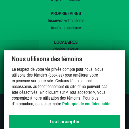
PROPRIÉTAIRES
Inscrivez votre chalet
Accès propriétaire
LOCATAIRES
Chalets à louer
Chalets à vendre
Nous utilisons des témoins
Dernières inscriptions
Le respect de votre vie privée compte pour nous. Nous
Offres spéciales
utilisons des témoins (cookies) pour améliorer votre
Mes favoris
expérience sur notre site. Certains témoins sont
nécessaires au fonctionnement du site et ne peuvent pas
être désactivés. En cliquant sur « Tout accepter », vous
consentez à notre utilisation des témoins. Pour plus
d’information, consultez notre
Politique de confidentialité
.
SUIVEZ-NOUS SUR
Tout accepter