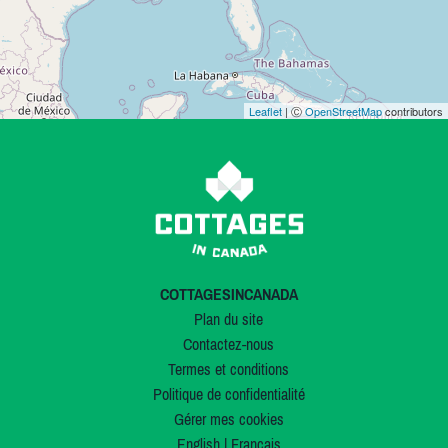
Leaflet
| Ⓒ
OpenStreetMap
contributors
COTTAGESINCANADA
Plan du site
Contactez-nous
Termes et conditions
Politique de confidentialité
Gérer mes cookies
English
|
Français