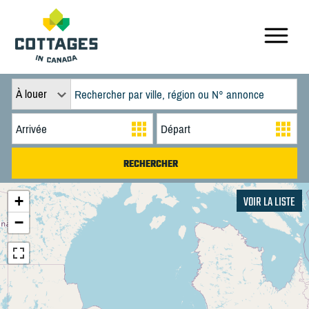
À louer
+
VOIR LA LISTE
−