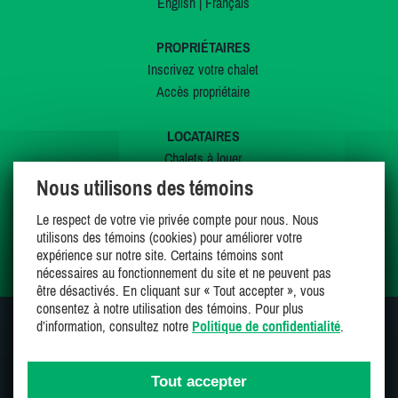
English
|
Français
PROPRIÉTAIRES
Inscrivez votre chalet
Accès propriétaire
LOCATAIRES
Chalets à louer
Chalets à vendre
Nous utilisons des témoins
Dernières inscriptions
Le respect de votre vie privée compte pour nous. Nous
Offres spéciales
utilisons des témoins (cookies) pour améliorer votre
Mes favoris
expérience sur notre site. Certains témoins sont
nécessaires au fonctionnement du site et ne peuvent pas
être désactivés. En cliquant sur « Tout accepter », vous
consentez à notre utilisation des témoins. Pour plus
d’information, consultez notre
Politique de confidentialité
.
SUIVEZ-NOUS SUR
Tout accepter