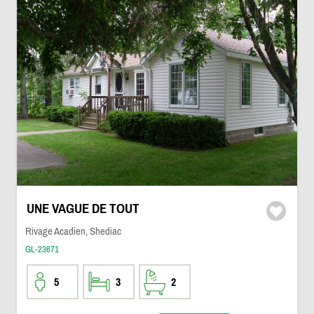
UNE VAGUE DE TOUT
Rivage Acadien, Shediac
GL-23671
5
3
2