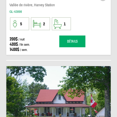
Vallée de rivière, Harvey Station
GL-43898
5
2
1
200$
/ nuit
DÉTAILS
400$
/ fin sem.
1400$
/ sem.