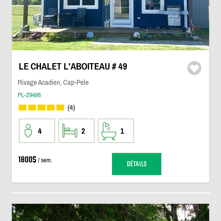
LE CHALET L'ABOITEAU # 49
Rivage Acadien, Cap-Pele
PL-29486
(4)
4
2
1
1800$
/ sem.
DÉTAILS