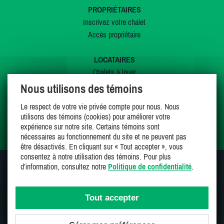
PROPRIÉTAIRES
Inscrivez votre chalet
Accès propriétaire
LOCATAIRES
Chalets à louer
Chalets à vendre
Nous utilisons des témoins
Dernières inscriptions
Le respect de votre vie privée compte pour nous. Nous
Offres spéciales
utilisons des témoins (cookies) pour améliorer votre
Mes favoris
expérience sur notre site. Certains témoins sont
nécessaires au fonctionnement du site et ne peuvent pas
être désactivés. En cliquant sur « Tout accepter », vous
consentez à notre utilisation des témoins. Pour plus
d’information, consultez notre
Politique de confidentialité
.
SUIVEZ-NOUS SUR
Tout accepter