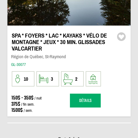
SPA * FOYERS * LAC * KAYAKS * VÉLO DE
MONTAGNE * JEUX * 30 MIN. GLISSADES
VALCARTIER
Région de Québec, St-Raymond
GL-30077
10
3
2
150$ - 350$
/ nuit
DÉTAILS
375$
/ fin sem.
1500$
/ sem.