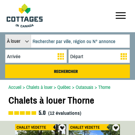
À louer
Accueil
>
Chalets à louer
>
Québec
>
Outaouais
>
Thorne
Chalets à louer Thorne
5.0
(
12
évaluations)
CHALET VEDETTE
CHALET VEDETTE