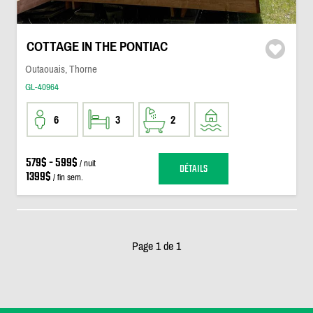
COTTAGE IN THE PONTIAC
Outaouais, Thorne
GL-40964
6
3
2
579$ - 599$
/ nuit
DÉTAILS
1399$
/ fin sem.
Page 1 de 1