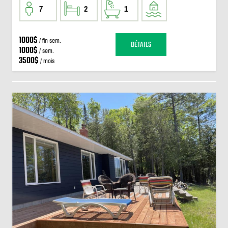
7
2
1
1000$
/ fin sem.
DÉTAILS
1000$
/ sem.
3500$
/ mois