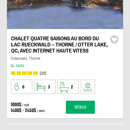
CHALET QUATRE SAISONS AU BORD DU
LAC RUECKWALD – THORNE / OTTER LAKE,
QC, AVEC INTERNET HAUTE VITESS
Outaouais, Thorne
GL-34253
(12)
6
3
2
1000$
/ nuit
DÉTAILS
1400$ - 2450$
/ sem.