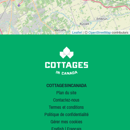
Leaflet
| Ⓒ
OpenStreetMap
contributors
COTTAGESINCANADA
Plan du site
Contactez-nous
Termes et conditions
Politique de confidentialité
Gérer mes cookies
English
|
Français