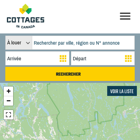
À louer
+
VOIR LA LISTE
−