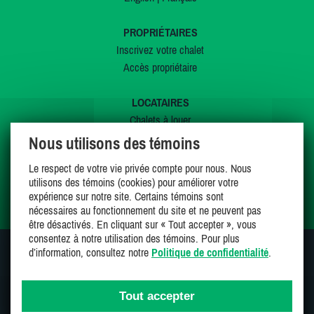
PROPRIÉTAIRES
Inscrivez votre chalet
Accès propriétaire
LOCATAIRES
Chalets à louer
Chalets à vendre
Nous utilisons des témoins
Dernières inscriptions
Le respect de votre vie privée compte pour nous. Nous
Offres spéciales
utilisons des témoins (cookies) pour améliorer votre
Mes favoris
expérience sur notre site. Certains témoins sont
nécessaires au fonctionnement du site et ne peuvent pas
être désactivés. En cliquant sur « Tout accepter », vous
consentez à notre utilisation des témoins. Pour plus
d’information, consultez notre
Politique de confidentialité
.
SUIVEZ-NOUS SUR
Tout accepter