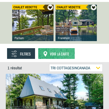
CHALET VEDETTE
CHALET VEDETTE
Parham
Frankford
FILTRES
VOIR LA CARTE
1 résultat
TRI COTTAGESINCANADA