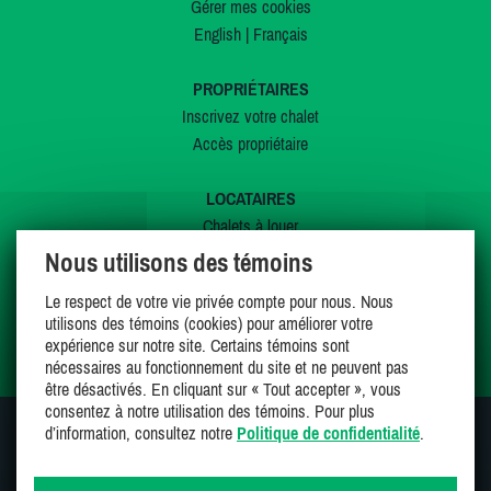
Gérer mes cookies
English
|
Français
PROPRIÉTAIRES
Inscrivez votre chalet
Accès propriétaire
LOCATAIRES
Chalets à louer
Chalets à vendre
Nous utilisons des témoins
Dernières inscriptions
Le respect de votre vie privée compte pour nous. Nous
Offres spéciales
utilisons des témoins (cookies) pour améliorer votre
Mes favoris
expérience sur notre site. Certains témoins sont
nécessaires au fonctionnement du site et ne peuvent pas
être désactivés. En cliquant sur « Tout accepter », vous
consentez à notre utilisation des témoins. Pour plus
d’information, consultez notre
Politique de confidentialité
.
SUIVEZ-NOUS SUR