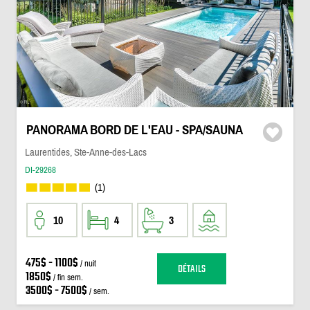
PANORAMA BORD DE L'EAU - SPA/SAUNA
Laurentides, Ste-Anne-des-Lacs
DI-29268
(1)
10
4
3
475$ - 1100$
/ nuit
DÉTAILS
1850$
/ fin sem.
3500$ - 7500$
/ sem.