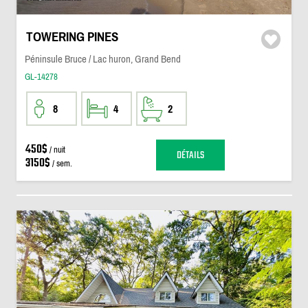
TOWERING PINES
Péninsule Bruce / Lac huron, Grand Bend
GL-14278
8
4
2
450$
/ nuit
DÉTAILS
3150$
/ sem.