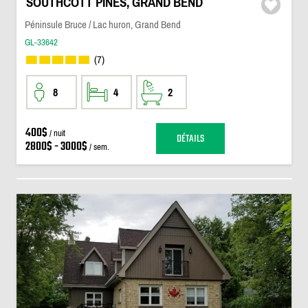
SOUTHCOTT PINES, GRAND BEND
Péninsule Bruce / Lac huron, Grand Bend
GL-33642
(7)
8
4
2
400$
/ nuit
DÉTAILS
2800$ - 3000$
/ sem.