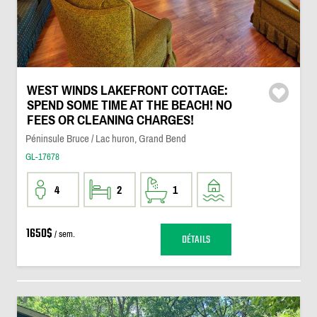
WEST WINDS LAKEFRONT COTTAGE:
SPEND SOME TIME AT THE BEACH! NO
FEES OR CLEANING CHARGES!
Péninsule Bruce / Lac huron, Grand Bend
GL-17678
4
2
1
1650$
/ sem.
DÉTAILS