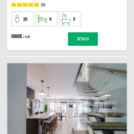
(9)
10
5
3
1000$
/ nuit
DÉTAILS