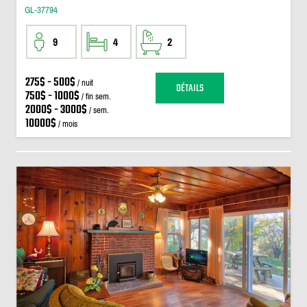
GL-37794
9
4
2
275$ - 500$
/ nuit
DÉTAILS
750$ - 1000$
/ fin sem.
2000$ - 3000$
/ sem.
10000$
/ mois