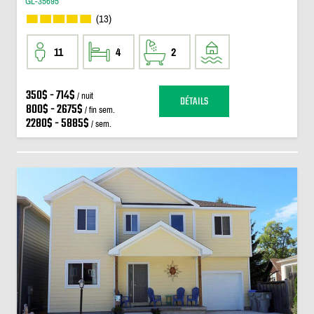
GL-35695
(13)
11
4
2
350$ - 714$
/ nuit
DÉTAILS
800$ - 2675$
/ fin sem.
2280$ - 5885$
/ sem.