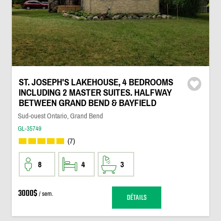
ST. JOSEPH'S LAKEHOUSE, 4 BEDROOMS
INCLUDING 2 MASTER SUITES. HALFWAY
BETWEEN GRAND BEND & BAYFIELD
Sud-ouest Ontario, Grand Bend
GL-35749
(7)
8
4
3
3000$
/ sem.
DÉTAILS