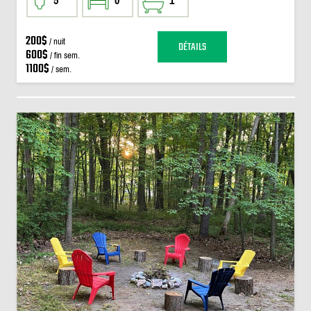
5
0
1
200$
/ nuit
DÉTAILS
600$
/ fin sem.
1100$
/ sem.