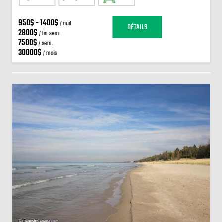
950$ - 1400$
/ nuit
DÉTAILS
2800$
/ fin sem.
7500$
/ sem.
30000$
/ mois