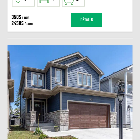
350$
/ nuit
DÉTAILS
2450$
/ sem.