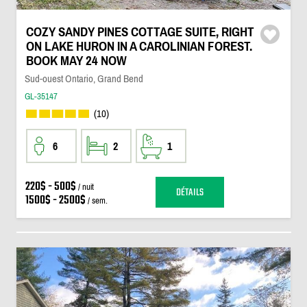
COZY SANDY PINES COTTAGE SUITE, RIGHT
ON LAKE HURON IN A CAROLINIAN FOREST.
BOOK MAY 24 NOW
Sud-ouest Ontario, Grand Bend
GL-35147
(10)
6
2
1
220$ - 500$
/ nuit
DÉTAILS
1500$ - 2500$
/ sem.