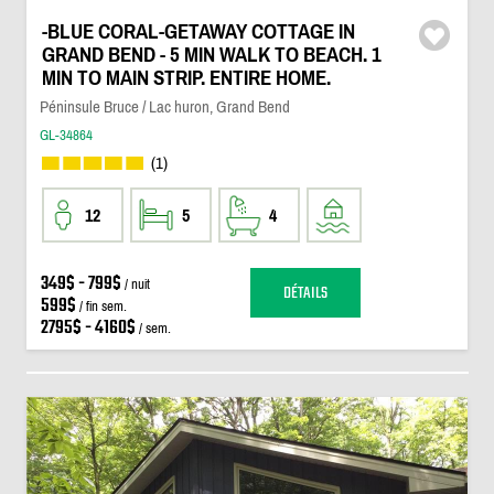
-BLUE CORAL-GETAWAY COTTAGE IN
GRAND BEND - 5 MIN WALK TO BEACH. 1
MIN TO MAIN STRIP. ENTIRE HOME.
Péninsule Bruce / Lac huron, Grand Bend
GL-34864
(1)
12
5
4
349$ - 799$
/ nuit
DÉTAILS
599$
/ fin sem.
2795$ - 4160$
/ sem.