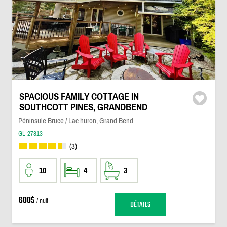
SPACIOUS FAMILY COTTAGE IN
SOUTHCOTT PINES, GRANDBEND
Péninsule Bruce / Lac huron, Grand Bend
GL-27813
(3)
10
4
3
600$
/ nuit
DÉTAILS