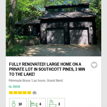
FULLY RENOVATED! LARGE HOME ON A
PRIVATE LOT IN SOUTHCOTT PINES, 3 MIN
TO THE LAKE!
Péninsule Bruce / Lac huron, Grand Bend
GL-29039
(5)
10
4
3