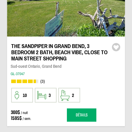
THE SANDPIPER IN GRAND BEND, 3
BEDROOM 2 BATH, BEACH VIBE, CLOSE TO
MAIN STREET SHOPPING
Sud-ouest Ontario, Grand Bend
GL-37047
(3)
10
3
2
300$
/ nuit
DÉTAILS
1595$
/ sem.