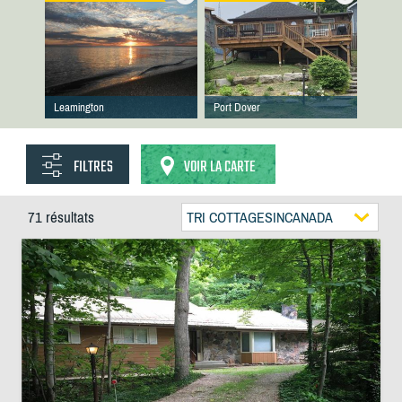
Leamington
Port Dover
FILTRES
VOIR LA CARTE
71 résultats
TRI COTTAGESINCANADA