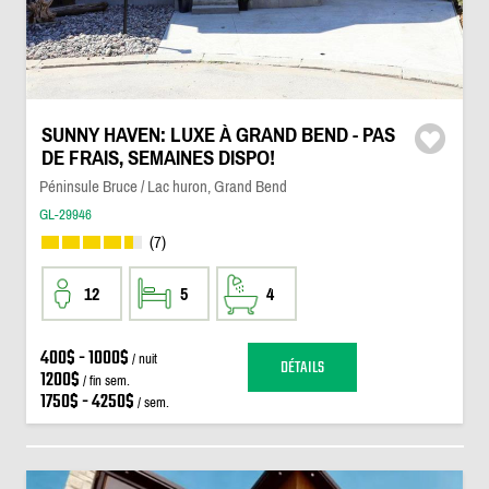
SUNNY HAVEN: LUXE À GRAND BEND - PAS
DE FRAIS, SEMAINES DISPO!
Péninsule Bruce / Lac huron, Grand Bend
GL-29946
(7)
12
5
4
400$ - 1000$
/ nuit
DÉTAILS
1200$
/ fin sem.
1750$ - 4250$
/ sem.