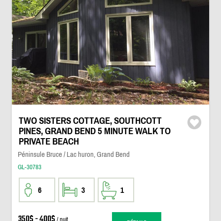
TWO SISTERS COTTAGE, SOUTHCOTT
PINES, GRAND BEND 5 MINUTE WALK TO
PRIVATE BEACH
Péninsule Bruce / Lac huron, Grand Bend
GL-30783
6
3
1
350$ - 400$
/ nuit