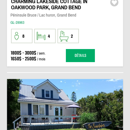
CHARMING LAKESIDE COTTAGE IN
OAKWOOD PARK, GRAND BEND
Péninsule Bruce / Lac huron, Grand Bend
GL-28963
8
4
2
1800$ - 3000$
/ sem.
DÉTAILS
1650$ - 2500$
/ mois