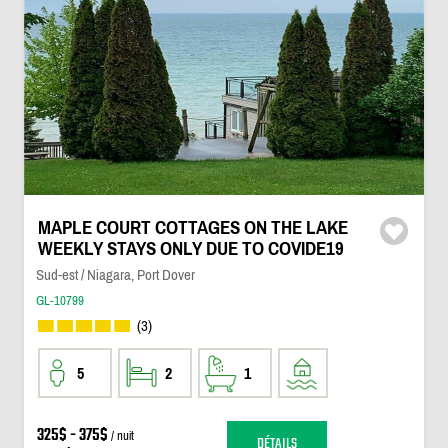
MAPLE COURT COTTAGES ON THE LAKE
WEEKLY STAYS ONLY DUE TO COVIDE19
Sud-est / Niagara, Port Dover
GL-10799
(3)
5
2
1
325$ - 375$
/ nuit
DÉTAILS