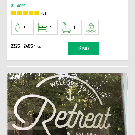
GL-40996
(3)
2
1
1
222$ - 249$
/ nuit
DÉTAILS