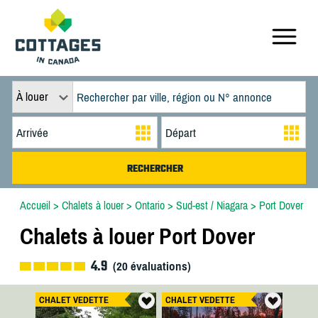
À louer
Accueil
>
Chalets à louer
>
Ontario
>
Sud-est / Niagara
>
Port Dover
Chalets à louer Port Dover
4.9
(
20
évaluations)
CHALET VEDETTE
CHALET VEDETTE