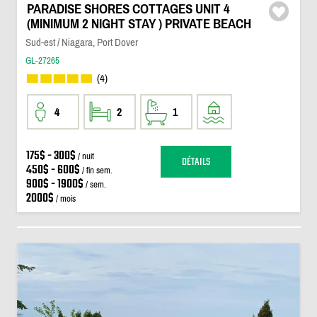
PARADISE SHORES COTTAGES UNIT 4
(MINIMUM 2 NIGHT STAY ) PRIVATE BEACH
Sud-est / Niagara, Port Dover
GL-27265
(4)
4
2
1
175$ - 300$
/ nuit
DÉTAILS
450$ - 600$
/ fin sem.
900$ - 1900$
/ sem.
2000$
/ mois