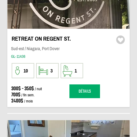
RETREAT ON REGENT ST.
Sud-est / Niagara, Port Dover
GL-11436
10
3
1
300$ - 350$
/ nuit
DÉTAILS
700$
/ fin sem.
2400$
/ mois