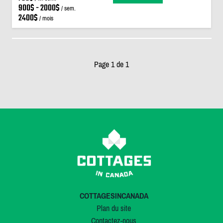
900$ - 2000$
/ sem.
2400$
/ mois
Page 1 de 1
COTTAGESINCANADA
Plan du site
Contactez-nous