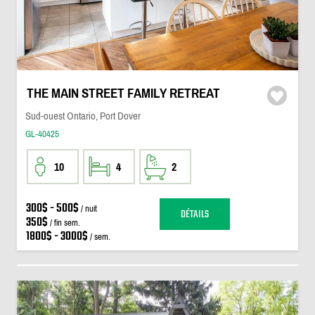
THE MAIN STREET FAMILY RETREAT
Sud-ouest Ontario, Port Dover
GL-40425
10
4
2
300$ - 500$
/ nuit
DÉTAILS
350$
/ fin sem.
1800$ - 3000$
/ sem.