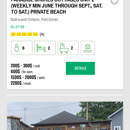
(WEEKLY MIN JUNE THROUGH SEPT., SAT.
TO SAT.) PRIVATE BEACH
Sud-ouest Ontario, Port Dover
GL-27728
(4)
6
2
2
200$ - 300$
/ nuit
DÉTAILS
600$
/ fin sem.
1500$ - 2000$
/ sem.
2200$
/ mois