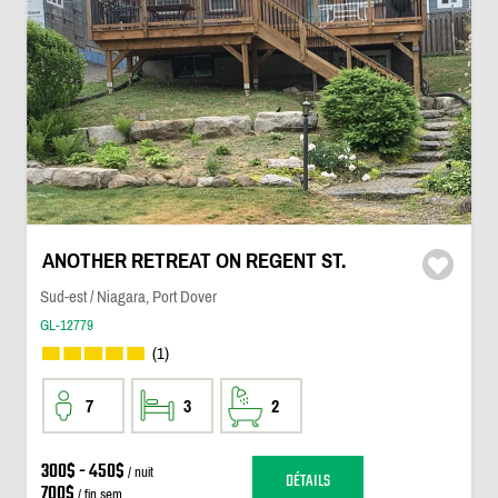
ANOTHER RETREAT ON REGENT ST.
Sud-est / Niagara, Port Dover
GL-12779
(1)
7
3
2
300$ - 450$
/ nuit
DÉTAILS
700$
/ fin sem.