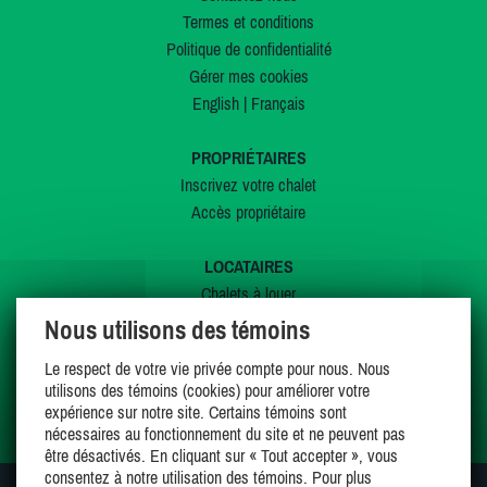
Termes et conditions
Politique de confidentialité
Gérer mes cookies
English
|
Français
PROPRIÉTAIRES
Inscrivez votre chalet
Accès propriétaire
LOCATAIRES
Chalets à louer
Chalets à vendre
Nous utilisons des témoins
Dernières inscriptions
Le respect de votre vie privée compte pour nous. Nous
Offres spéciales
utilisons des témoins (cookies) pour améliorer votre
Mes favoris
expérience sur notre site. Certains témoins sont
nécessaires au fonctionnement du site et ne peuvent pas
être désactivés. En cliquant sur « Tout accepter », vous
consentez à notre utilisation des témoins. Pour plus