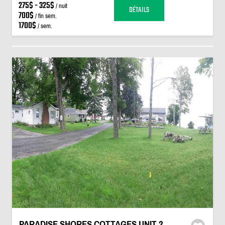
275$ - 325$
/ nuit
DÉTAILS
700$
/ fin sem.
1700$
/ sem.
PARADISE SHORES COTTAGES UNIT 2