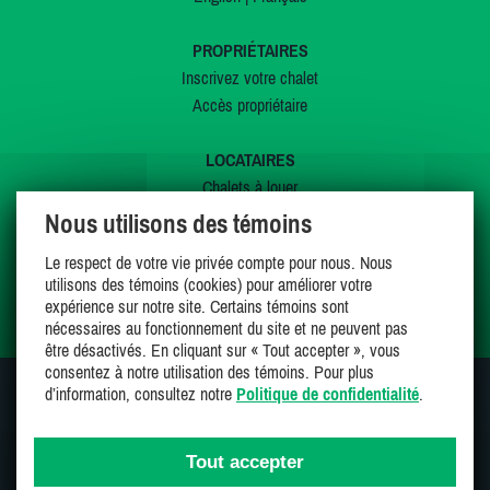
PROPRIÉTAIRES
Inscrivez votre chalet
Accès propriétaire
LOCATAIRES
Chalets à louer
Chalets à vendre
Nous utilisons des témoins
Dernières inscriptions
Le respect de votre vie privée compte pour nous. Nous
Offres spéciales
utilisons des témoins (cookies) pour améliorer votre
Mes favoris
expérience sur notre site. Certains témoins sont
nécessaires au fonctionnement du site et ne peuvent pas
être désactivés. En cliquant sur « Tout accepter », vous
consentez à notre utilisation des témoins. Pour plus
d’information, consultez notre
Politique de confidentialité
.
SUIVEZ-NOUS SUR
Tout accepter