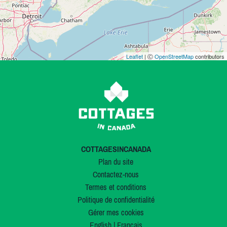
Leaflet
| Ⓒ
OpenStreetMap
contributors
COTTAGESINCANADA
Plan du site
Contactez-nous
Termes et conditions
Politique de confidentialité
Gérer mes cookies
English
|
Français