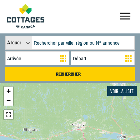
À louer
+
VOIR LA LISTE
−