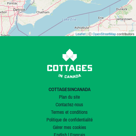
Leaflet
| Ⓒ
OpenStreetMap
contributors
COTTAGESINCANADA
Plan du site
Contactez-nous
Termes et conditions
Politique de confidentialité
Gérer mes cookies
English
|
Français