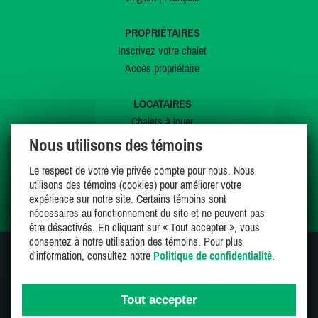
PROPRIÉTAIRES
Inscrivez votre chalet
Accès propriétaire
LOCATAIRES
Chalets à louer
Chalets à vendre
Nous utilisons des témoins
Dernières inscriptions
Le respect de votre vie privée compte pour nous. Nous
Offres spéciales
utilisons des témoins (cookies) pour améliorer votre
Mes favoris
expérience sur notre site. Certains témoins sont
nécessaires au fonctionnement du site et ne peuvent pas
être désactivés. En cliquant sur « Tout accepter », vous
consentez à notre utilisation des témoins. Pour plus
d’information, consultez notre
Politique de confidentialité
.
SUIVEZ-NOUS SUR
Tout accepter