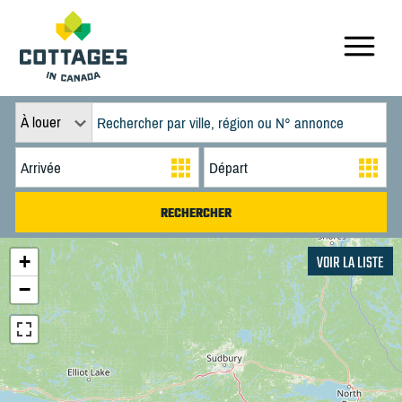
À louer
+
VOIR LA LISTE
−