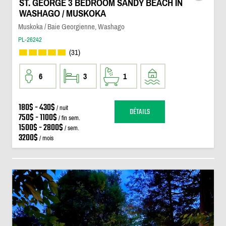
ST. GEORGE 3 BEDROOM SANDY BEACH IN
WASHAGO / MUSKOKA
Muskoka / Baie Georgienne, Washago
PL-26242
(31)
6
3
1
180$ - 430$
/ nuit
DÉTAILS
750$ - 1100$
/ fin sem.
1500$ - 2800$
/ sem.
3200$
/ mois