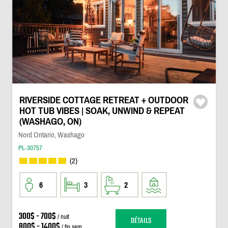
RIVERSIDE COTTAGE RETREAT + OUTDOOR
HOT TUB VIBES | SOAK, UNWIND & REPEAT
(WASHAGO, ON)
Nord Ontario, Washago
PL-30757
(2)
6
3
2
300$ - 700$
/ nuit
DÉTAILS
800$ - 1400$
/ fin sem.