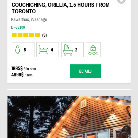
COUCHICHING, ORILLIA, 1.5 HOURS FROM
TORONTO
Kawarthas, Washago
DI-38106
(9)
8
4
2
1695$
/ fin sem.
DÉTAILS
4999$
/ sem.