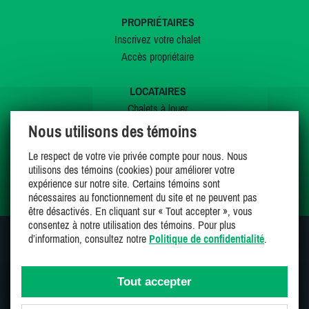
PROPRIÉTAIRES
Inscrivez votre chalet
Accès propriétaire
LOCATAIRES
Chalets à louer
Chalets à vendre
Nous utilisons des témoins
Dernières inscriptions
Le respect de votre vie privée compte pour nous. Nous
Offres spéciales
utilisons des témoins (cookies) pour améliorer votre
Mes favoris
expérience sur notre site. Certains témoins sont
nécessaires au fonctionnement du site et ne peuvent pas
être désactivés. En cliquant sur « Tout accepter », vous
consentez à notre utilisation des témoins. Pour plus
d’information, consultez notre
Politique de confidentialité
.
SUIVEZ-NOUS SUR
Tout accepter