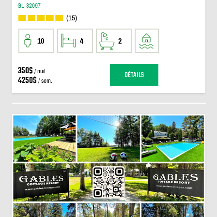
GL-32097
(15)
10
4
2
350$
/ nuit
DÉTAILS
4250$
/ sem.