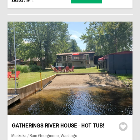
2520$
/ sem.
GATHERINGS RIVER HOUSE - HOT TUB!
Muskoka / Baie Georgienne, Washago