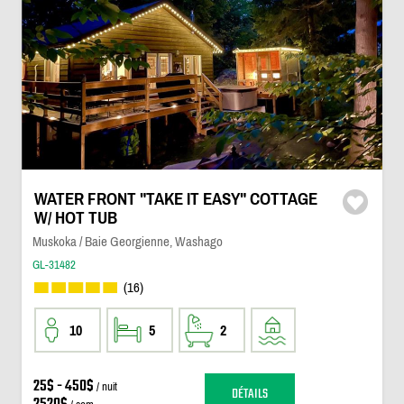
WATER FRONT "TAKE IT EASY" COTTAGE
W/ HOT TUB
Muskoka / Baie Georgienne, Washago
GL-31482
(16)
10
5
2
25$ - 450$
/ nuit
DÉTAILS