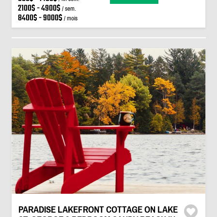
2100$ - 4900$
/ sem.
8400$ - 9000$
/ mois
PARADISE LAKEFRONT COTTAGE ON LAKE