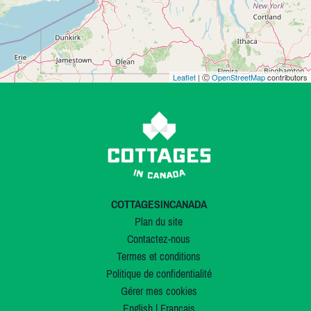
Leaflet
| Ⓒ
OpenStreetMap
contributors
COTTAGESINCANADA
Plan du site
Contactez-nous
Termes et conditions
Politique de confidentialité
Gérer mes cookies
English
|
Français