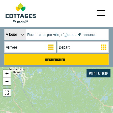
À louer
+
VOIR LA LISTE
−