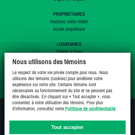
PROPRIÉTAIRES
Inscrivez votre chalet
Accès propriétaire
LOCATAIRES
Chalets à louer
Chalets à vendre
Nous utilisons des témoins
Dernières inscriptions
Le respect de votre vie privée compte pour nous. Nous
Offres spéciales
utilisons des témoins (cookies) pour améliorer votre
Mes favoris
expérience sur notre site. Certains témoins sont
nécessaires au fonctionnement du site et ne peuvent pas
être désactivés. En cliquant sur « Tout accepter », vous
consentez à notre utilisation des témoins. Pour plus
d’information, consultez notre
Politique de confidentialité
.
SUIVEZ-NOUS SUR
Tout accepter