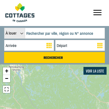
À louer
+
VOIR LA LISTE
−