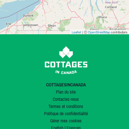
Leaflet
| Ⓒ
OpenStreetMap
contributors
COTTAGESINCANADA
Plan du site
Contactez-nous
Termes et conditions
Politique de confidentialité
Gérer mes cookies
English
|
Français