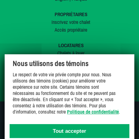
PROPRIÉTAIRES
Inscrivez votre chalet
Accès propriétaire
LOCATAIRES
Chalets à louer
Chalets à vendre
Nous utilisons des témoins
Dernières inscriptions
Le respect de votre vie privée compte pour nous. Nous
Offres spéciales
utilisons des témoins (cookies) pour améliorer votre
Mes favoris
expérience sur notre site. Certains témoins sont
nécessaires au fonctionnement du site et ne peuvent pas
être désactivés. En cliquant sur « Tout accepter », vous
consentez à notre utilisation des témoins. Pour plus
d’information, consultez notre
Politique de confidentialité
.
SUIVEZ-NOUS SUR
Tout accepter