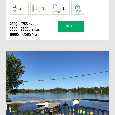
7
3
1
250$ - 375$
/ nuit
DÉTAILS
650$ - 750$
/ fin sem.
1600$ - 1750$
/ sem.