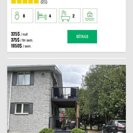
(21)
8
4
2
325$
/ nuit
DÉTAILS
375$
/ fin sem.
1950$
/ sem.