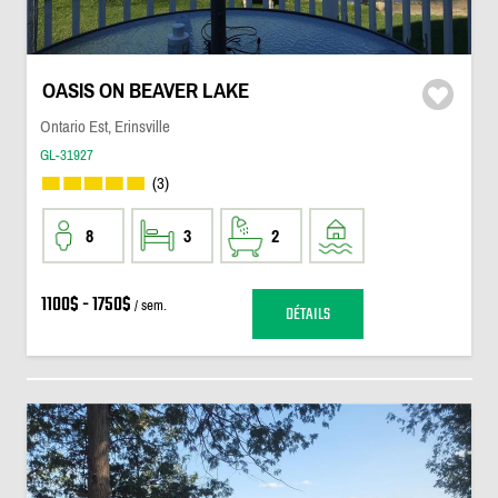
OASIS ON BEAVER LAKE
Ontario Est, Erinsville
GL-31927
(3)
8
3
2
1100$ - 1750$
/ sem.
DÉTAILS