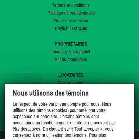
Termes et conditions
Politique de confidentialité
Gérer mes cookies
English
|
Français
PROPRIÉTAIRES
Inscrivez votre chalet
Accès propriétaire
LOCATAIRES
Chalets à louer
Chalets à vendre
Nous utilisons des témoins
Dernières inscriptions
Le respect de votre vie privée compte pour nous. Nous
Offres spéciales
utilisons des témoins (cookies) pour améliorer votre
Mes favoris
expérience sur notre site. Certains témoins sont
nécessaires au fonctionnement du site et ne peuvent pas
être désactivés. En cliquant sur « Tout accepter », vous
consentez à notre utilisation des témoins. Pour plus