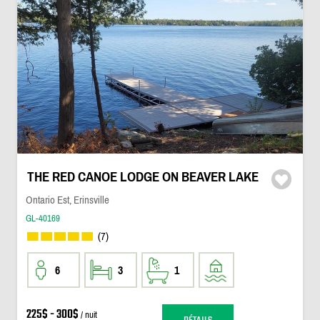
THE RED CANOE LODGE ON BEAVER LAKE
Ontario Est, Erinsville
GL-40169
(7)
6
3
1
225$ - 300$
/ nuit