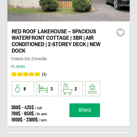
RED ROOF LAKEHOUSE – SPACIOUS
WATERFRONT COTTAGE | 3BR | AIR
CONDITIONED | 2-STOREY DECK | NEW
DOCK
Ontario Est, Erinsville
PL-42391
(3)
8
3
2
300$ - 425$
/ nuit
DÉTAILS
700$ - 850$
/ fin sem.
1900$ - 2300$
/ sem.