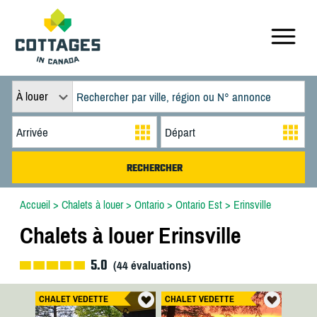
À louer
Accueil
>
Chalets à louer
>
Ontario
>
Ontario Est
>
Erinsville
Chalets à louer Erinsville
5.0
(
44
évaluations)
CHALET VEDETTE
CHALET VEDETTE