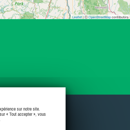
Leaflet
| Ⓒ
OpenStreetMap
contributors
périence sur notre site.
sur « Tout accepter », vous
.