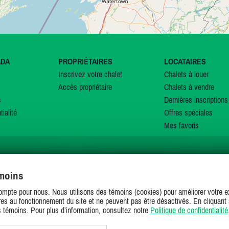
ADA
PROPRIÉTAIRES
LOCATAIRES
Inscrivez votre chalet
Chalets à louer
Accès propriétaire
Chalets à vendre
s
Dernières inscriptions
tialité
Offres spéciales
Mes favoris
émoins
SUIVEZ-NOUS SUR
ompte pour nous. Nous utilisons des témoins (cookies) pour améliorer votre ex
es au fonctionnement du site et ne peuvent pas être désactivés. En cliquant 
s témoins. Pour plus d’information, consultez notre
Politique de confidentialité