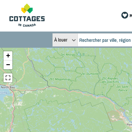
M
À louer
+
−