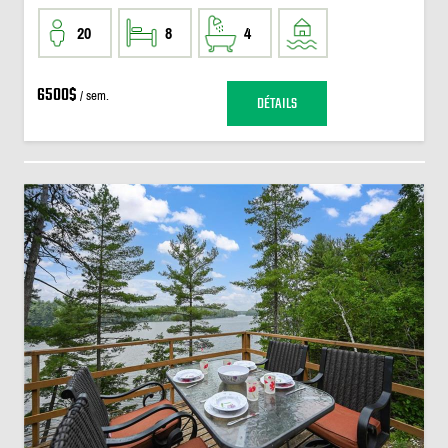
20
8
4
6500$
/ sem.
DÉTAILS