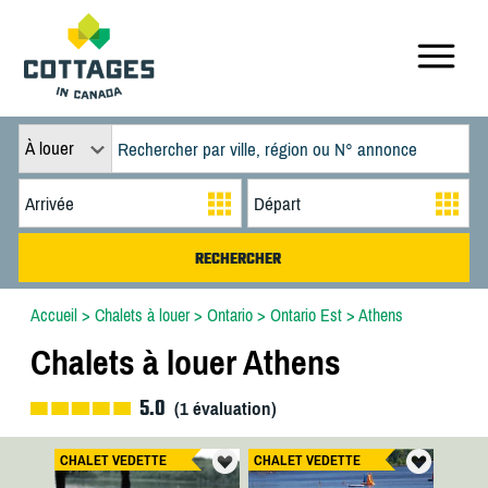
À louer
Accueil
>
Chalets à louer
>
Ontario
>
Ontario Est
>
Athens
Chalets à louer Athens
5.0
(
1
évaluation)
CHALET VEDETTE
CHALET VEDETTE