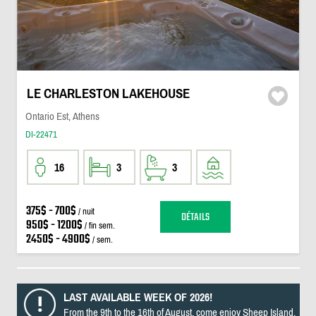
LE CHARLESTON LAKEHOUSE
Ontario Est, Athens
DI-22471
16
3
3
375$ - 700$
/ nuit
DÉTAILS
950$ - 1200$
/ fin sem.
2450$ - 4900$
/ sem.
LAST AVAILABLE WEEK OF 2026!
From the 9th to the 16th of August, come enjoy Sheep Island,