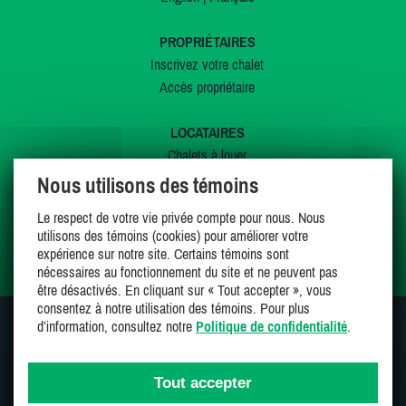
PROPRIÉTAIRES
Inscrivez votre chalet
Accès propriétaire
LOCATAIRES
Chalets à louer
Chalets à vendre
Nous utilisons des témoins
Dernières inscriptions
Le respect de votre vie privée compte pour nous. Nous
Offres spéciales
utilisons des témoins (cookies) pour améliorer votre
Mes favoris
expérience sur notre site. Certains témoins sont
nécessaires au fonctionnement du site et ne peuvent pas
être désactivés. En cliquant sur « Tout accepter », vous
consentez à notre utilisation des témoins. Pour plus
d’information, consultez notre
Politique de confidentialité
.
SUIVEZ-NOUS SUR
Tout accepter