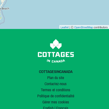
Leaflet
| Ⓒ
OpenStreetMap
contributors
COTTAGESINCANADA
Plan du site
Contactez-nous
Termes et conditions
Politique de confidentialité
Gérer mes cookies
English
|
Français