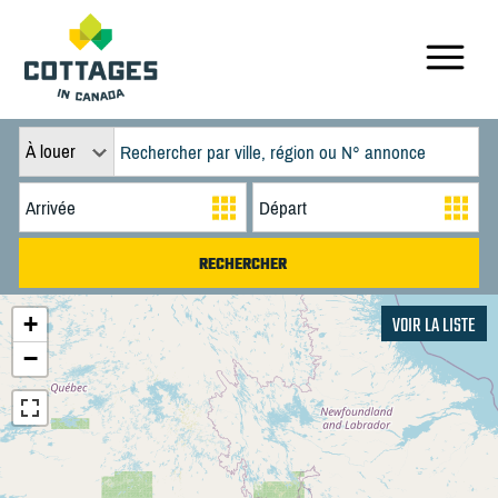
À louer
+
VOIR LA LISTE
−