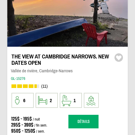
THE VIEW AT CAMBRIDGE NARROWS. NEW
DATES OPEN
Vallée de rivière, Cambridge-Narrows
GL-15276
(11)
6
2
1
125$ - 195$
/ nuit
DÉTAILS
295$ - 390$
/ fin sem.
950$ - 1250$
/ sem.