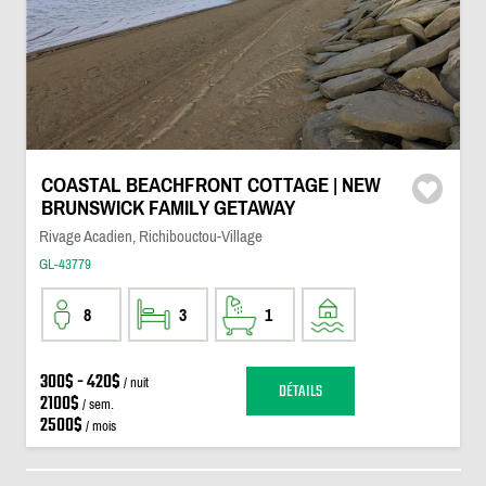
COASTAL BEACHFRONT COTTAGE | NEW
BRUNSWICK FAMILY GETAWAY
Rivage Acadien, Richibouctou-Village
GL-43779
8
3
1
300$ - 420$
/ nuit
DÉTAILS
2100$
/ sem.
2500$
/ mois