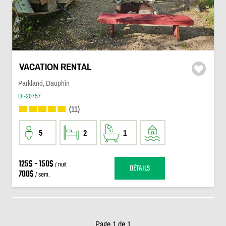
VACATION RENTAL
Parkland, Dauphin
DI-20757
(11)
5
2
1
125$ - 150$
/ nuit
DÉTAILS
700$
/ sem.
Page 1 de 1