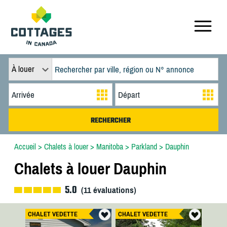
À louer
Accueil
>
Chalets à louer
>
Manitoba
>
Parkland
>
Dauphin
Chalets à louer Dauphin
5.0
(
11
évaluations)
CHALET VEDETTE
CHALET VEDETTE