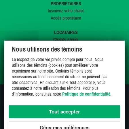
PROPRIÉTAIRES
Inscrivez votre chalet
Accès propriétaire
LOCATAIRES
Chalets à louer
Chalets à vendre
Nous utilisons des témoins
Dernières inscriptions
Le respect de votre vie privée compte pour nous. Nous
Offres spéciales
utilisons des témoins (cookies) pour améliorer votre
Mes favoris
expérience sur notre site. Certains témoins sont
nécessaires au fonctionnement du site et ne peuvent pas
être désactivés. En cliquant sur « Tout accepter », vous
consentez à notre utilisation des témoins. Pour plus
d’information, consultez notre
Politique de confidentialité
.
SUIVEZ-NOUS SUR
Tout accepter
Gérer mes préférences