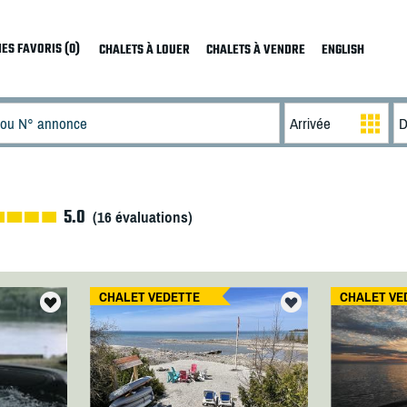
ES FAVORIS (0)
CHALETS À LOUER
CHALETS À VENDRE
ENGLISH
5.0
(
16
évaluations)
CHALET VEDETTE
CHALET VE