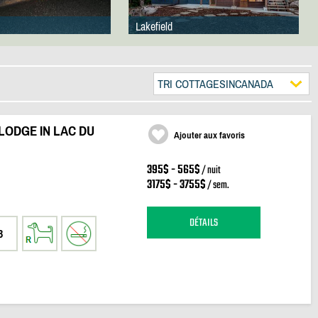
Lakefield
TRI COTTAGESINCANADA
LODGE IN LAC DU
Ajouter aux favoris
395$ - 565$
/ nuit
3175$ - 3755$
/ sem.
DÉTAILS
3