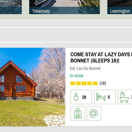
Tobermory
Leamington
COME STAY AT LAZY DAYS 
BONNET (SLEEPS 16)!
Est, Lac Du Bonnet
DI-32206
(16)
16
5