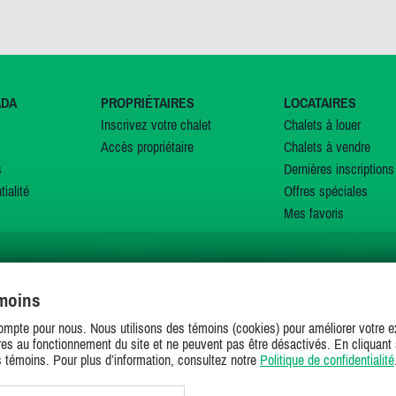
ADA
PROPRIÉTAIRES
LOCATAIRES
Inscrivez votre chalet
Chalets à louer
Accès propriétaire
Chalets à vendre
s
Dernières inscriptions
tialité
Offres spéciales
Mes favoris
émoins
SUIVEZ-NOUS SUR
ompte pour nous. Nous utilisons des témoins (cookies) pour améliorer votre ex
es au fonctionnement du site et ne peuvent pas être désactivés. En cliquant 
s témoins. Pour plus d’information, consultez notre
Politique de confidentialité