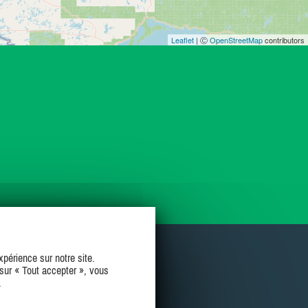
Leaflet
| Ⓒ
OpenStreetMap
contributors
périence sur notre site.
sur « Tout accepter », vous
.