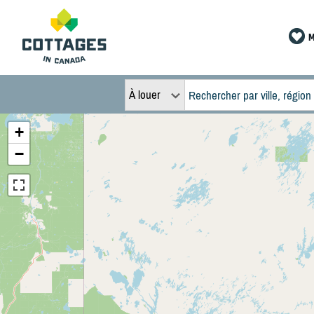
M
À louer
+
−