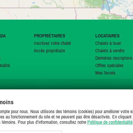
ADA
PROPRIÉTAIRES
LOCATAIRES
Inscrivez votre chalet
Chalets à louer
Accès propriétaire
Chalets à vendre
s
Dernières inscriptions
tialité
Offres spéciales
Mes favoris
émoins
SUIVEZ-NOUS SUR
ompte pour nous. Nous utilisons des témoins (cookies) pour améliorer votre ex
es au fonctionnement du site et ne peuvent pas être désactivés. En cliquant 
s témoins. Pour plus d’information, consultez notre
Politique de confidentialité