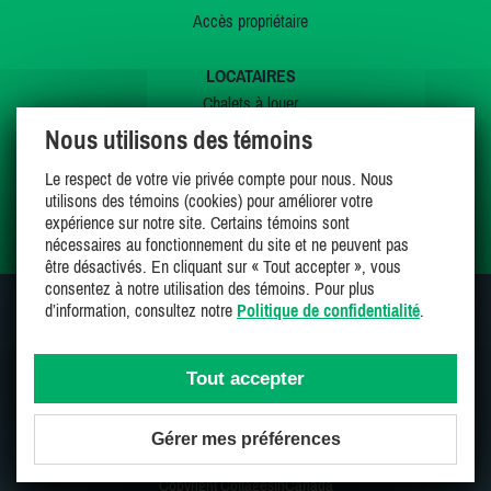
Accès propriétaire
LOCATAIRES
Chalets à louer
Chalets à vendre
Nous utilisons des témoins
Dernières inscriptions
Le respect de votre vie privée compte pour nous. Nous
Offres spéciales
utilisons des témoins (cookies) pour améliorer votre
Mes favoris
expérience sur notre site. Certains témoins sont
nécessaires au fonctionnement du site et ne peuvent pas
être désactivés. En cliquant sur « Tout accepter », vous
consentez à notre utilisation des témoins. Pour plus
d’information, consultez notre
Politique de confidentialité
.
SUIVEZ-NOUS SUR
Tout accepter
Gérer mes préférences
Une entreprise 100% canadienne et fière de l'être
Copyright CottagesInCanada