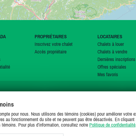
ADA
PROPRIÉTAIRES
LOCATAIRES
Inscrivez votre chalet
Chalets à louer
Accès propriétaire
Chalets à vendre
s
Dernières inscriptions
tialité
Offres spéciales
Mes favoris
émoins
SUIVEZ-NOUS SUR
ompte pour nous. Nous utilisons des témoins (cookies) pour améliorer votre ex
es au fonctionnement du site et ne peuvent pas être désactivés. En cliquant 
s témoins. Pour plus d’information, consultez notre
Politique de confidentialité