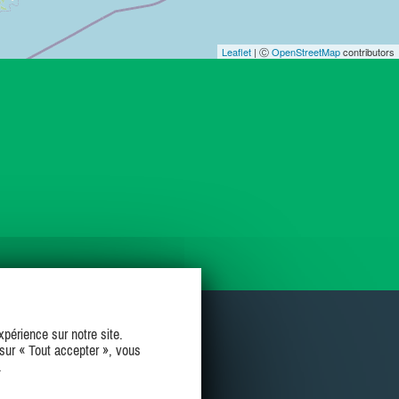
Leaflet
| Ⓒ
OpenStreetMap
contributors
périence sur notre site.
sur « Tout accepter », vous
.