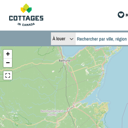
M
À louer
+
−