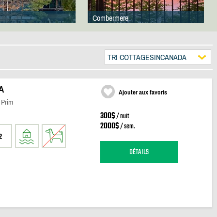
Combermere
TRI COTTAGESINCANADA
A
Ajouter aux favoris
t Prim
300$
/ nuit
2000$
/ sem.
2
DÉTAILS