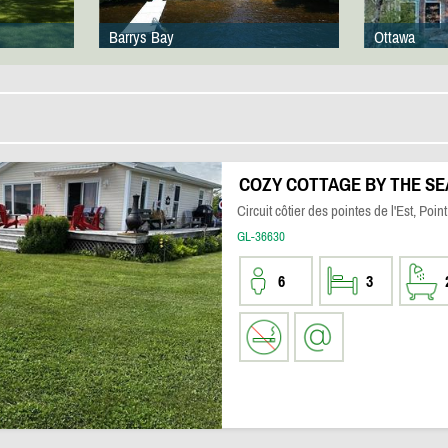
Barrys Bay
Ottawa
COZY COTTAGE BY THE SE
Circuit côtier des pointes de l'Est, Poin
GL-36630
6
3