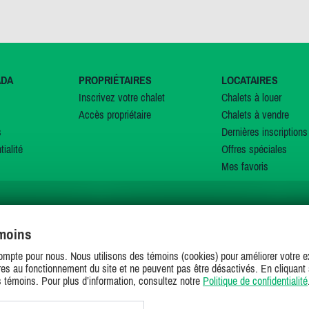
ADA
PROPRIÉTAIRES
LOCATAIRES
Inscrivez votre chalet
Chalets à louer
Accès propriétaire
Chalets à vendre
s
Dernières inscriptions
tialité
Offres spéciales
Mes favoris
émoins
SUIVEZ-NOUS SUR
ompte pour nous. Nous utilisons des témoins (cookies) pour améliorer votre ex
es au fonctionnement du site et ne peuvent pas être désactivés. En cliquant 
s témoins. Pour plus d’information, consultez notre
Politique de confidentialité