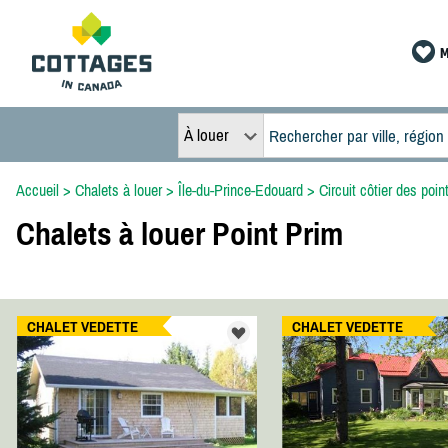
M
À louer
Accueil
>
Chalets à louer
>
Île-du-Prince-Edouard
>
Circuit côtier des poin
Chalets à louer Point Prim
CHALET VEDETTE
CHALET VEDETTE