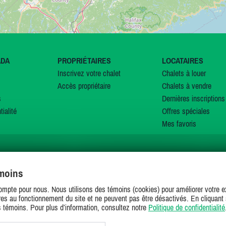
ADA
PROPRIÉTAIRES
LOCATAIRES
Inscrivez votre chalet
Chalets à louer
Accès propriétaire
Chalets à vendre
s
Dernières inscriptions
tialité
Offres spéciales
Mes favoris
émoins
SUIVEZ-NOUS SUR
ompte pour nous. Nous utilisons des témoins (cookies) pour améliorer votre ex
es au fonctionnement du site et ne peuvent pas être désactivés. En cliquant 
s témoins. Pour plus d’information, consultez notre
Politique de confidentialité