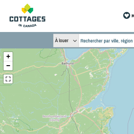
M
À louer
+
−