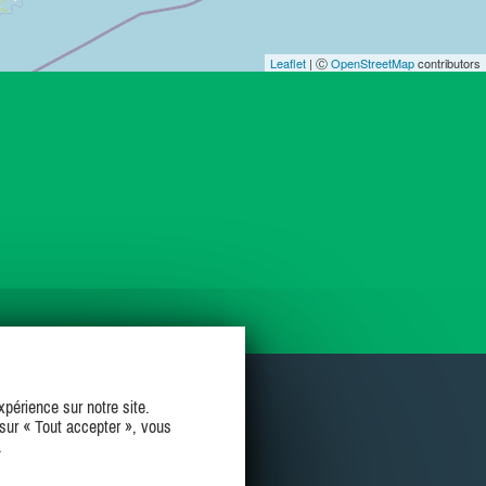
Leaflet
| Ⓒ
OpenStreetMap
contributors
périence sur notre site.
sur « Tout accepter », vous
.