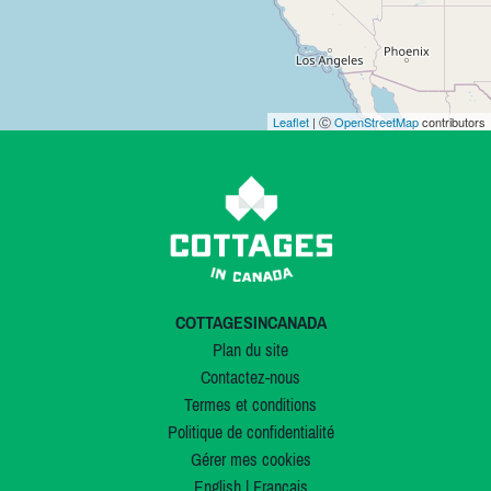
Leaflet
| Ⓒ
OpenStreetMap
contributors
COTTAGESINCANADA
Plan du site
Contactez-nous
Termes et conditions
Politique de confidentialité
Gérer mes cookies
English
|
Français