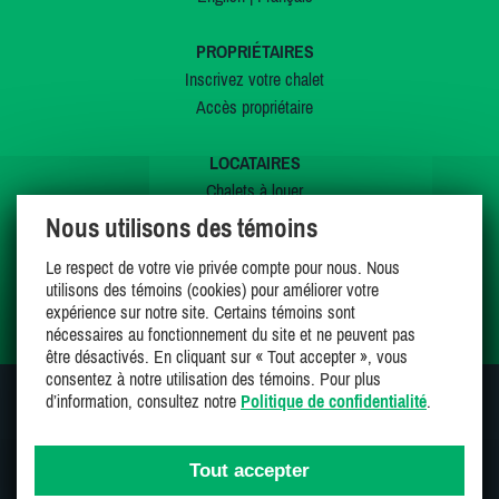
PROPRIÉTAIRES
Inscrivez votre chalet
Accès propriétaire
LOCATAIRES
Chalets à louer
Chalets à vendre
Nous utilisons des témoins
Dernières inscriptions
Le respect de votre vie privée compte pour nous. Nous
Offres spéciales
utilisons des témoins (cookies) pour améliorer votre
Mes favoris
expérience sur notre site. Certains témoins sont
nécessaires au fonctionnement du site et ne peuvent pas
être désactivés. En cliquant sur « Tout accepter », vous
consentez à notre utilisation des témoins. Pour plus
d’information, consultez notre
Politique de confidentialité
.
SUIVEZ-NOUS SUR
Tout accepter