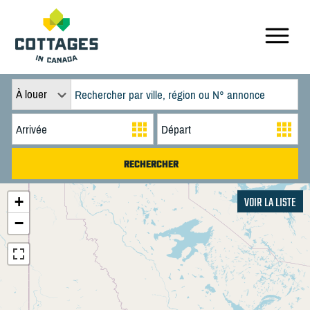
À louer
+
VOIR LA LISTE
−