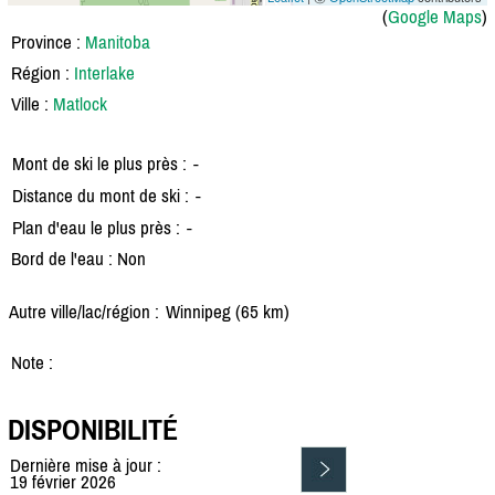
(
Google Maps
)
Province :
Manitoba
Région :
Interlake
Ville :
Matlock
Mont de ski le plus près :
-
Distance du mont de ski :
-
Plan d'eau le plus près :
-
Bord de l'eau : Non
Autre ville/lac/région :
Winnipeg (65 km)
Note :
DISPONIBILITÉ
Dernière mise à jour :
19 février 2026