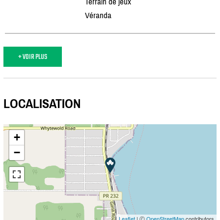
Terrain de jeux
Véranda
+ VOIR PLUS
LOCALISATION
+
−
Leaflet
| Ⓒ
OpenStreetMap
contributors