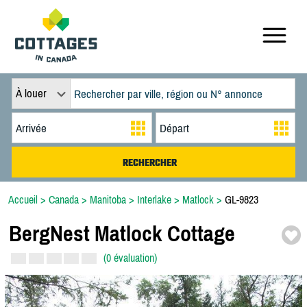
À louer
Accueil
>
Canada
>
Manitoba
>
Interlake
>
Matlock
>
GL-9823
BergNest Matlock Cottage
(0 évaluation)