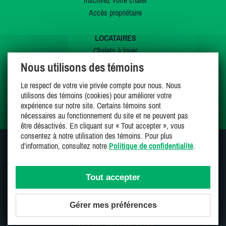
Inscrivez votre chalet
Accès propriétaire
LOCATAIRES
Chalets à louer
Chalets à vendre
Nous utilisons des témoins
Dernières inscriptions
Le respect de votre vie privée compte pour nous. Nous
Offres spéciales
utilisons des témoins (cookies) pour améliorer votre
Mes favoris
expérience sur notre site. Certains témoins sont
nécessaires au fonctionnement du site et ne peuvent pas
être désactivés. En cliquant sur « Tout accepter », vous
consentez à notre utilisation des témoins. Pour plus
d’information, consultez notre
Politique de confidentialité
.
SUIVEZ-NOUS SUR
Tout accepter
Gérer mes préférences
Une entreprise 100% canadienne et fière de l'être