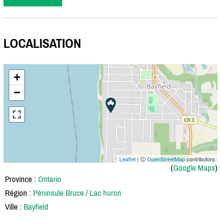
LOCALISATION
+
−
Leaflet
| Ⓒ
OpenStreetMap
contributors
(
Google Maps
)
Province :
Ontario
Région :
Péninsule Bruce / Lac huron
Ville :
Bayfield