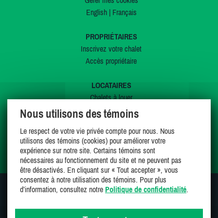
Gérer mes cookies
English
|
Français
PROPRIÉTAIRES
Inscrivez votre chalet
Accès propriétaire
LOCATAIRES
Chalets à louer
Chalets à vendre
Nous utilisons des témoins
Dernières inscriptions
Le respect de votre vie privée compte pour nous. Nous
Offres spéciales
utilisons des témoins (cookies) pour améliorer votre
Mes favoris
expérience sur notre site. Certains témoins sont
nécessaires au fonctionnement du site et ne peuvent pas
être désactivés. En cliquant sur « Tout accepter », vous
consentez à notre utilisation des témoins. Pour plus
d’information, consultez notre
Politique de confidentialité
.
SUIVEZ-NOUS SUR