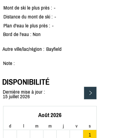
Mont de ski le plus près :
-
Distance du mont de ski :
-
Plan d'eau le plus près :
-
Bord de l'eau : Non
Autre ville/lac/région :
Bayfield
Note :
DISPONIBILITÉ
Dernière mise à jour :
15 juillet 2026
Août 2026
d
l
m
m
j
v
s
1