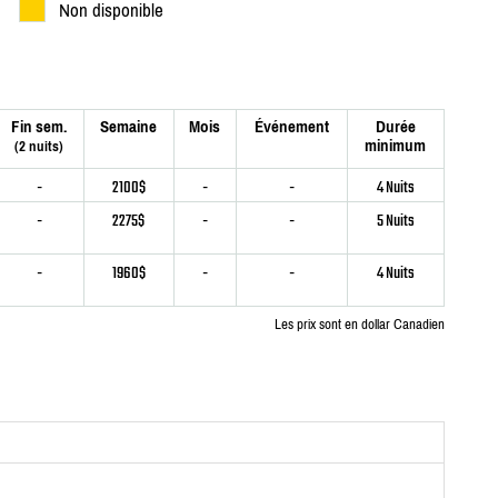
Non disponible
Fin sem.
Semaine
Mois
Événement
Durée
minimum
(2 nuits)
-
2100$
-
-
4 Nuits
-
2275$
-
-
5 Nuits
-
1960$
-
-
4 Nuits
Les prix sont en dollar Canadien