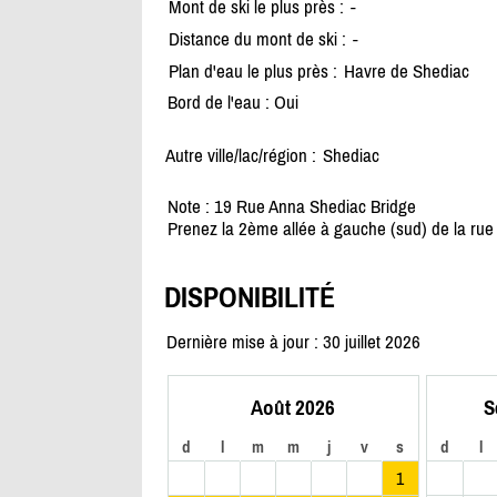
Mont de ski le plus près :
-
Distance du mont de ski :
-
Plan d'eau le plus près :
Havre de Shediac
Bord de l'eau : Oui
Autre ville/lac/région :
Shediac
Note : 19 Rue Anna Shediac Bridge
Prenez la 2ème allée à gauche (sud) de la ru
DISPONIBILITÉ
Dernière mise à jour : 30 juillet 2026
Août 2026
S
d
l
m
m
j
v
s
d
l
1