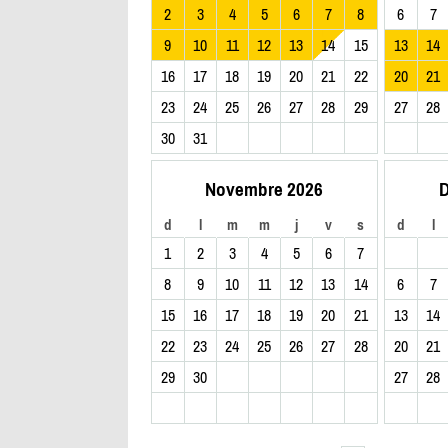
2
3
4
5
6
7
8
6
7
9
10
11
12
13
14
15
13
14
16
17
18
19
20
21
22
20
21
23
24
25
26
27
28
29
27
28
30
31
Novembre 2026
D
d
l
m
m
j
v
s
d
l
1
2
3
4
5
6
7
8
9
10
11
12
13
14
6
7
15
16
17
18
19
20
21
13
14
22
23
24
25
26
27
28
20
21
29
30
27
28