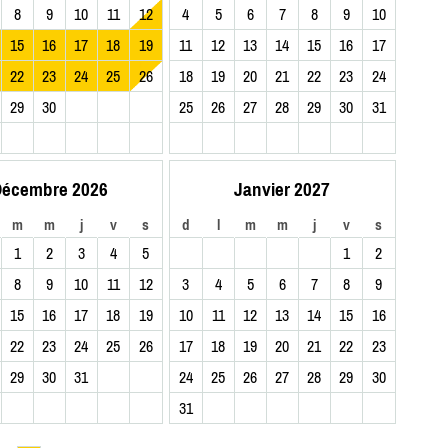
8
9
10
11
12
4
5
6
7
8
9
10
15
16
17
18
19
11
12
13
14
15
16
17
22
23
24
25
26
18
19
20
21
22
23
24
29
30
25
26
27
28
29
30
31
écembre 2026
Janvier 2027
m
m
j
v
s
d
l
m
m
j
v
s
1
2
3
4
5
1
2
8
9
10
11
12
3
4
5
6
7
8
9
15
16
17
18
19
10
11
12
13
14
15
16
22
23
24
25
26
17
18
19
20
21
22
23
29
30
31
24
25
26
27
28
29
30
31