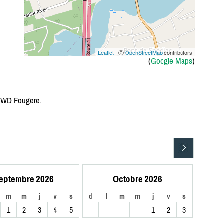
Leaflet
| Ⓒ
OpenStreetMap
contributors
(
Google Maps
)
e WD Fougere.
eptembre 2026
Octobre 2026
m
m
j
v
s
d
l
m
m
j
v
s
1
2
3
4
5
1
2
3