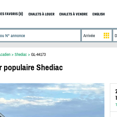
ES FAVORIS (0)
CHALETS À LOUER
CHALETS À VENDRE
ENGLISH
Acadien
>
Shediac
>
GL-44173
r populaire Shediac
T