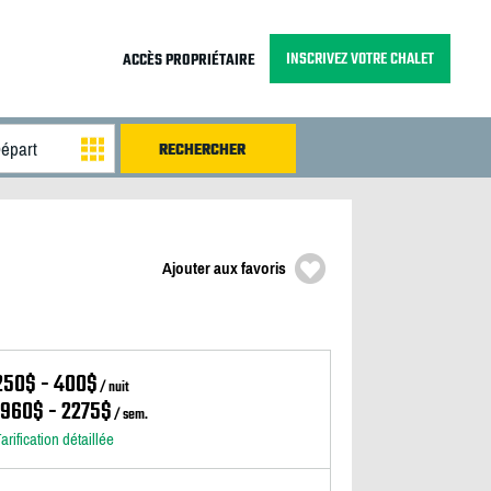
INSCRIVEZ VOTRE CHALET
ACCÈS PROPRIÉTAIRE
Ajouter aux favoris
250$ - 400$
/ nuit
1960$ - 2275$
/ sem.
arification détaillée