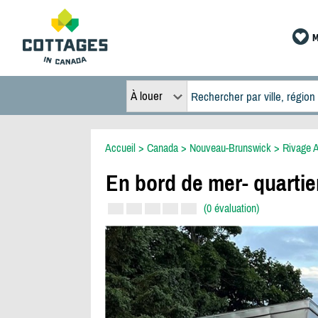
M
À louer
Accueil
>
Canada
>
Nouveau-Brunswick
>
Rivage 
En bord de mer- quartie
(0 évaluation)