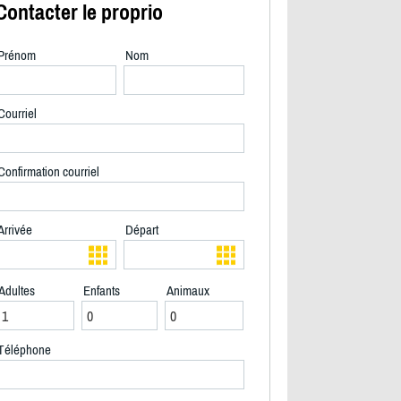
Contacter le proprio
Prénom
Nom
Courriel
Confirmation courriel
Arrivée
Départ
Adultes
Enfants
Animaux
2/17
Téléphone