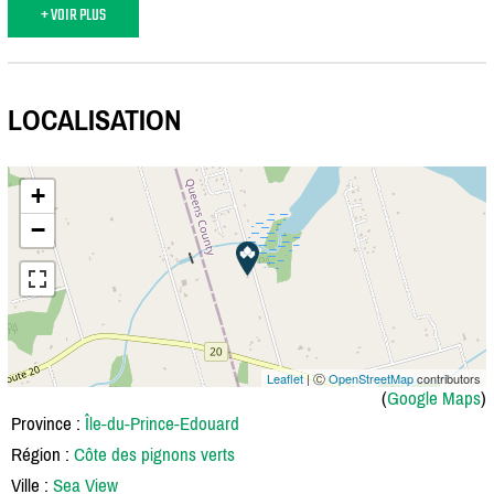
+ VOIR PLUS
LOCALISATION
+
−
Leaflet
| Ⓒ
OpenStreetMap
contributors
(
Google Maps
)
Province :
Île-du-Prince-Edouard
Région :
Côte des pignons verts
Ville :
Sea View