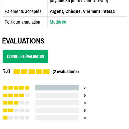
payable
30
jours avant l'arrivée)
Paiements acceptés
Argent, Chèque, Virement Interac
Politique annulation
Modérée
ÉVALUATIONS
ÉCRIRE UNE ÉVALUATION
5.0
(2 évaluations)
2
0
0
0
0