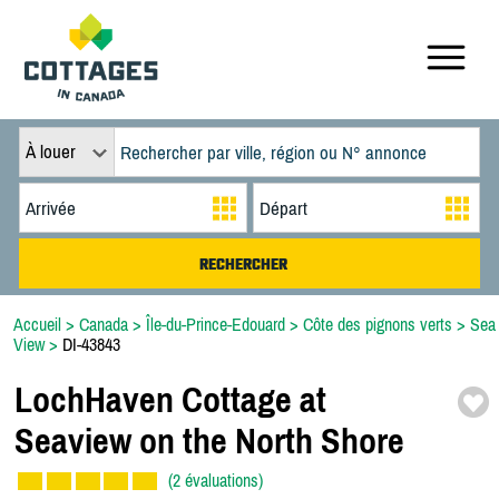
À louer
Accueil
>
Canada
>
Île-du-Prince-Edouard
>
Côte des pignons verts
>
Sea
View
>
DI-43843
LochHaven Cottage at
Seaview on the North Shore
(2 évaluations)