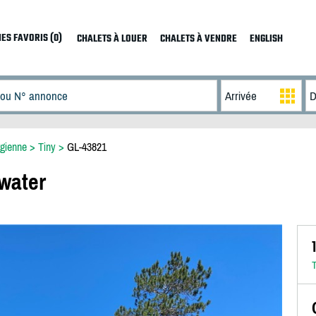
ES FAVORIS (0)
CHALETS À LOUER
CHALETS À VENDRE
ENGLISH
gienne
>
Tiny
>
GL-43821
 water
T