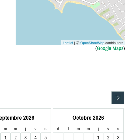
Leaflet
| Ⓒ
OpenStreetMap
contributors
(
Google Maps
)
eptembre 2026
Octobre 2026
m
m
j
v
s
d
l
m
m
j
v
s
1
2
3
4
5
1
2
3