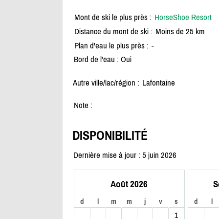
Mont de ski le plus près :
HorseShoe Resort
Distance du mont de ski :
Moins de 25 km
Plan d'eau le plus près :
-
Bord de l'eau : Oui
Autre ville/lac/région :
Lafontaine
Note :
DISPONIBILITÉ
Dernière mise à jour : 5 juin 2026
Août 2026
S
d
l
m
m
j
v
s
d
l
1