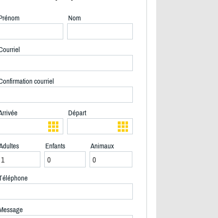
Prénom
Nom
Courriel
Confirmation courriel
Arrivée
Départ
Adultes
Enfants
Animaux
Téléphone
2/24
Message