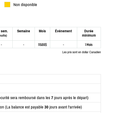
Non disponible
 sem.
Semaine
Mois
Événement
Durée
minimum
nuits)
-
-
11500$
-
1 Mois
Les prix sont en dollar Canadien
curité sera remboursé dans les
7
jours après le départ)
ion (La balance est payable
30
jours avant l'arrivée)