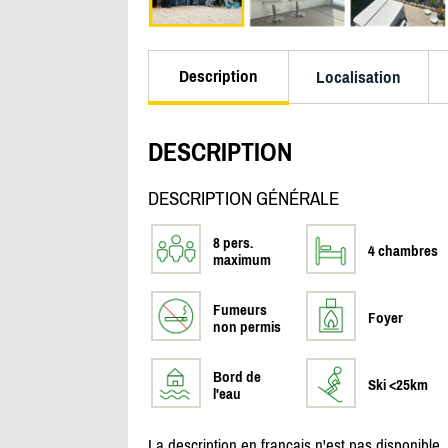
Description
Localisation
DESCRIPTION
DESCRIPTION GÉNÉRALE
8 pers.
4 chambres
maximum
Fumeurs
Foyer
non permis
Bord de
Ski <25km
l'eau
La description en français n'est pas disponible.