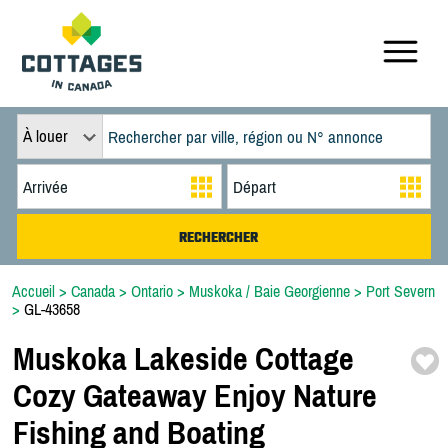
À louer
Accueil
>
Canada
>
Ontario
>
Muskoka / Baie Georgienne
>
Port Severn
>
GL-43658
Muskoka Lakeside Cottage
Cozy Gateaway Enjoy Nature
Fishing and Boating