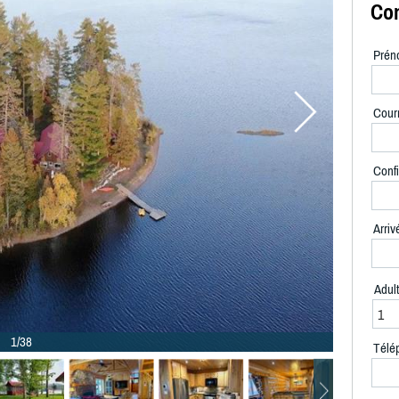
Con
Prén
Courr
Confi
Arriv
Adul
1/38
Télé