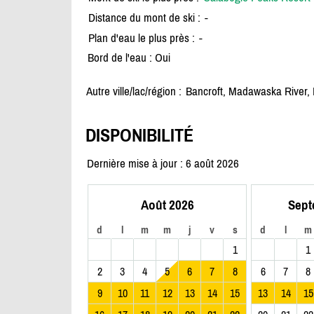
Distance du mont de ski :
-
Plan d'eau le plus près :
-
Bord de l'eau : Oui
Autre ville/lac/région :
Bancroft, Madawaska River,
DISPONIBILITÉ
Dernière mise à jour : 6 août 2026
Août 2026
Sept
d
l
m
m
j
v
s
d
l
m
1
1
2
3
4
5
6
7
8
6
7
8
9
10
11
12
13
14
15
13
14
15