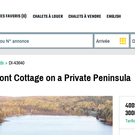
ES FAVORIS (0)
CHALETS À LOUER
CHALETS À VENDRE
ENGLISH
ds
>
DI-43640
ont Cottage on a Private Peninsula
400
300
Tarifi