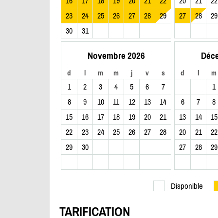
16
17
18
19
20
21
22
20
21
22
23
24
25
26
27
28
29
27
28
29
30
31
Novembre 2026
Déc
d
l
m
m
j
v
s
d
l
m
1
2
3
4
5
6
7
1
8
9
10
11
12
13
14
6
7
8
15
16
17
18
19
20
21
13
14
15
22
23
24
25
26
27
28
20
21
22
29
30
27
28
29
Disponible
TARIFICATION