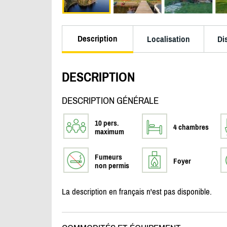
Description
Localisation
Di
DESCRIPTION
DESCRIPTION GÉNÉRALE
10 pers.
4 chambres
maximum
Fumeurs
Foyer
non permis
La description en français n'est pas disponible.