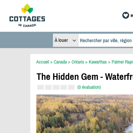
M
À louer
Accueil
>
Canada
>
Ontario
>
Kawarthas
>
Palmer Rapi
The Hidden Gem - Waterfr
(0 évaluation)