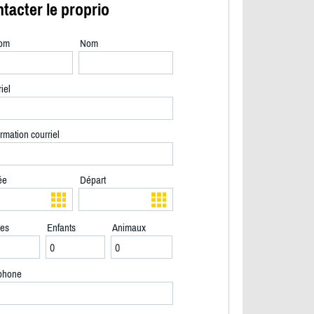
tacter le proprio
om
Nom
iel
rmation courriel
ée
Départ
tes
Enfants
Animaux
2/38
phone