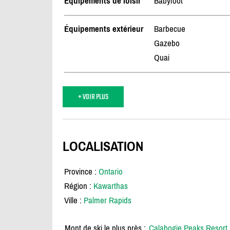
Équipements de loisir
Babyfoot
Équipements extérieur
Barbecue
Gazebo
Quai
+ VOIR PLUS
LOCALISATION
Province :
Ontario
Région :
Kawarthas
Ville :
Palmer Rapids
Mont de ski le plus près :
Calabogie Peaks Resort