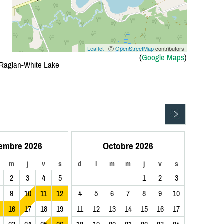
Leaflet
| Ⓒ
OpenStreetMap
contributors
(
Google Maps
)
 Raglan-White Lake
embre 2026
Octobre 2026
m
j
v
s
d
l
m
m
j
v
s
2
3
4
5
1
2
3
9
10
11
12
4
5
6
7
8
9
10
16
17
18
19
11
12
13
14
15
16
17