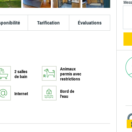
Mess
sponibilité
Tarification
Évaluations
Animaux
2 salles
permis avec
de bain
restrictions
Bord de
Internet
l'eau