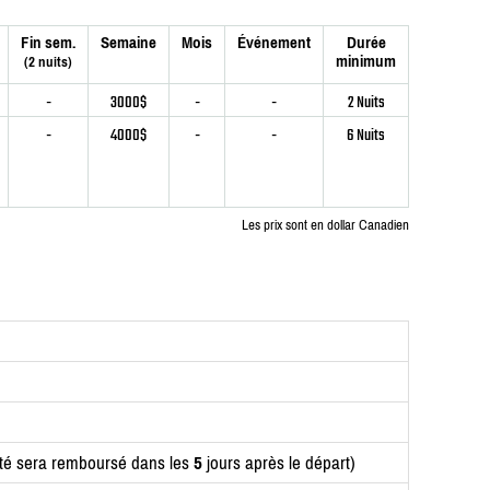
Fin sem.
Semaine
Mois
Événement
Durée
minimum
(2 nuits)
-
3000$
-
-
2 Nuits
-
4000$
-
-
6 Nuits
Les prix sont en dollar Canadien
ité sera remboursé dans les
5
jours après le départ)