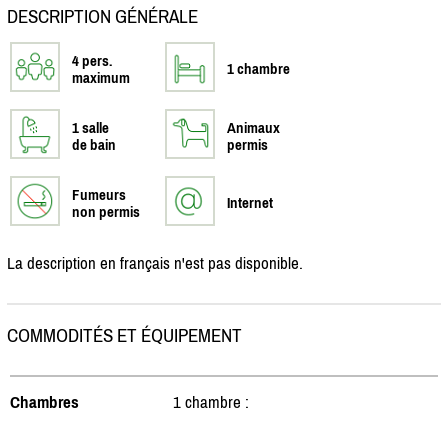
DESCRIPTION GÉNÉRALE
4 pers.
1 chambre
maximum
1 salle
Animaux
de bain
permis
Fumeurs
Internet
non permis
La description en français n'est pas disponible.
COMMODITÉS ET ÉQUIPEMENT
Chambres
1 chambre :