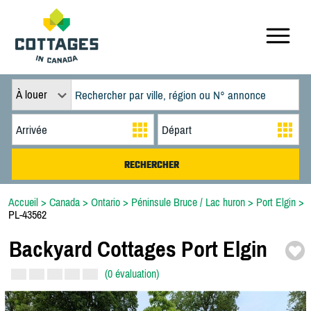
À louer
Accueil
>
Canada
>
Ontario
>
Péninsule Bruce / Lac huron
>
Port Elgin
>
PL-43562
Backyard Cottages Port Elgin
(0 évaluation)