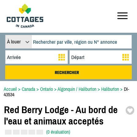
À louer
Accueil
>
Canada
>
Ontario
>
Algonquin / Haliburton
>
Haliburton
>
DI-
43534
Red Berry Lodge -
Au bord de
l'eau et animaux acceptés
(0 évaluation)