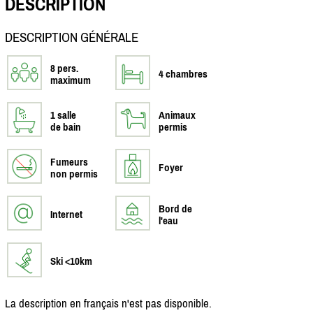
DESCRIPTION
DESCRIPTION GÉNÉRALE
8 pers.
4 chambres
maximum
1 salle
Animaux
de bain
permis
Fumeurs
Foyer
non permis
Bord de
Internet
l'eau
Ski <10km
La description en français n'est pas disponible.