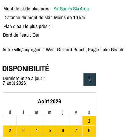
Mont de ski le plus près :
Sir Sam's Ski Area
Distance du mont de ski :
Moins de 10 km
Plan d'eau le plus près :
-
Bord de l'eau : Oui
Autre ville/lac/région :
West Guilford Beach, Eagle Lake Beach
DISPONIBILITÉ
Dernière mise à jour :
7 août 2026
Août 2026
d
l
m
m
j
v
s
1
2
3
4
5
6
7
8