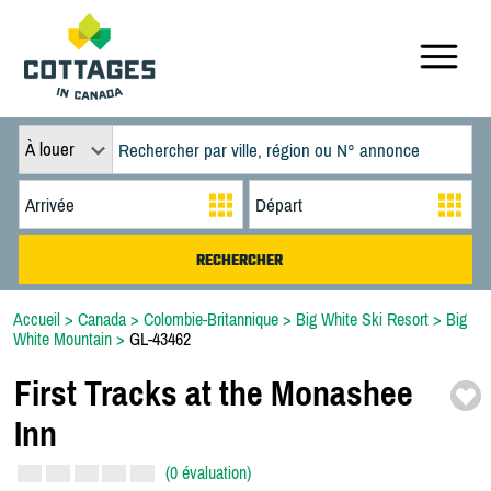
À louer
Accueil
>
Canada
>
Colombie-Britannique
>
Big White Ski Resort
>
Big
White Mountain
>
GL-43462
First Tracks at the Monashee
Inn
(0 évaluation)