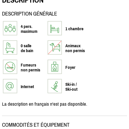
DESCRIPTION
DESCRIPTION GÉNÉRALE
4 pers.
1 chambre
maximum
0 salle
Animaux
de bain
non permis
Fumeurs
Foyer
non permis
Ski-in /
Internet
Ski-out
La description en français n'est pas disponible.
COMMODITÉS ET ÉQUIPEMENT