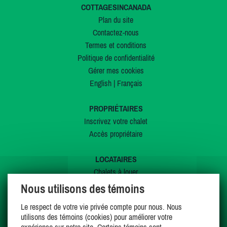
COTTAGESINCANADA
Plan du site
Contactez-nous
Termes et conditions
Politique de confidentialité
Gérer mes cookies
English
|
Français
PROPRIÉTAIRES
Inscrivez votre chalet
Accès propriétaire
LOCATAIRES
Chalets à louer
Chalets à vendre
Nous utilisons des témoins
Dernières inscriptions
Le respect de votre vie privée compte pour nous. Nous
Offres spéciales
utilisons des témoins (cookies) pour améliorer votre
Mes favoris