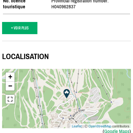
No. licence
Provincial registration number:
touristique
H040962837
+ VOIR PLUS
LOCALISATION
+
−
Leaflet
| Ⓒ
OpenStreetMap
contributors
(
Google Maps
)