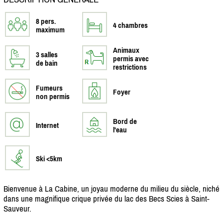
8 pers.
4 chambres
maximum
Animaux
3 salles
permis avec
de bain
restrictions
Fumeurs
Foyer
non permis
Bord de
Internet
l'eau
Ski <5km
Bienvenue à La Cabine, un joyau moderne du milieu du siècle, niché
dans une magnifique crique privée du lac des Becs Scies à Saint-
Sauveur.