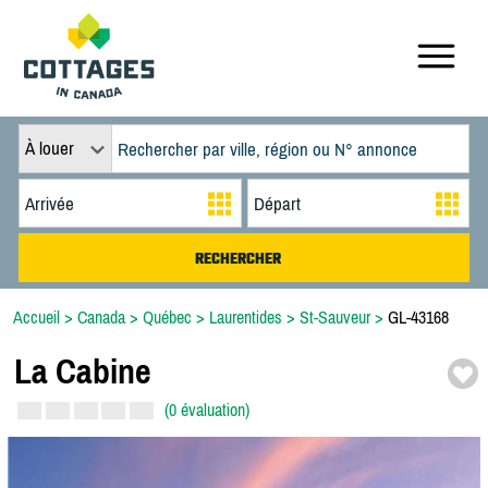
À louer
Accueil
>
Canada
>
Québec
>
Laurentides
>
St-Sauveur
>
GL-43168
La Cabine
(0 évaluation)