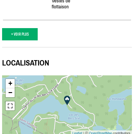
Vestes de
flottaison
+ VOIR PLUS
LOCALISATION
+
−
Leaflet
| Ⓒ
OpenStreetMap
contributors