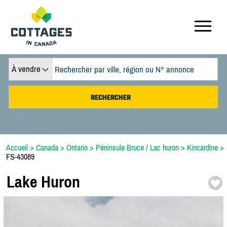
À vendre
Accueil
>
Canada
>
Ontario
>
Péninsule Bruce / Lac huron
>
Kincardine
>
FS-43089
Lake Huron