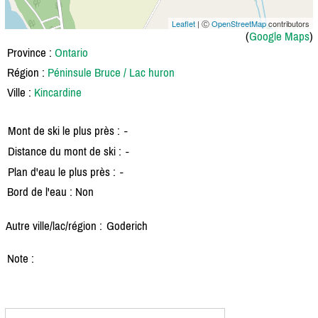
Leaflet
| Ⓒ
OpenStreetMap
contributors
(
Google Maps
)
Province :
Ontario
Région :
Péninsule Bruce / Lac huron
Ville :
Kincardine
Mont de ski le plus près :
-
Distance du mont de ski :
-
Plan d'eau le plus près :
-
Bord de l'eau : Non
Autre ville/lac/région :
Goderich
Note :