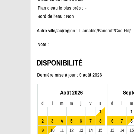
Plan d'eau le plus près :
-
Bord de l'eau : Non
Autre ville/lac/région :
L'amable/
Bancroft/
Coe Hill/
Note :
DISPONIBILITÉ
Dernière mise à jour : 9 août 2026
Août 2026
Sept
d
l
m
m
j
v
s
d
l
m
1
1
2
3
4
5
6
7
8
6
7
8
9
10
11
12
13
14
15
13
14
15