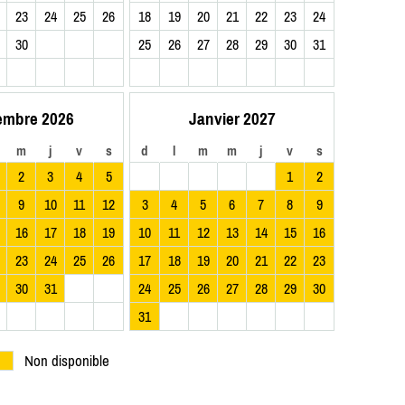
23
24
25
26
18
19
20
21
22
23
24
30
25
26
27
28
29
30
31
embre 2026
Janvier 2027
m
j
v
s
d
l
m
m
j
v
s
2
3
4
5
1
2
9
10
11
12
3
4
5
6
7
8
9
16
17
18
19
10
11
12
13
14
15
16
23
24
25
26
17
18
19
20
21
22
23
30
31
24
25
26
27
28
29
30
31
Non disponible