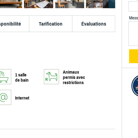
Mess
sponibilité
Tarification
Évaluations
Animaux
1 salle
permis avec
de bain
restrictions
Internet