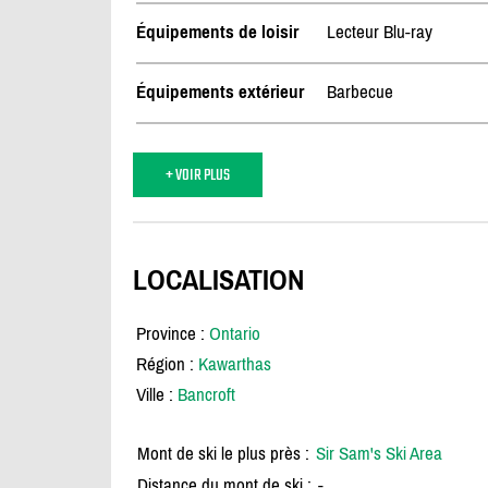
Équipements de loisir
Lecteur Blu-ray
Équipements extérieur
Barbecue
+ VOIR PLUS
LOCALISATION
Province :
Ontario
Région :
Kawarthas
Ville :
Bancroft
Mont de ski le plus près :
Sir Sam's Ski Area
Distance du mont de ski :
-