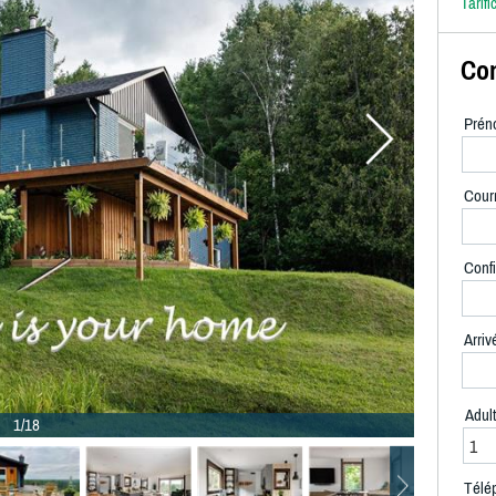
Tarifi
Con
Prén
Courr
Confi
Arriv
Adul
1/18
Télé