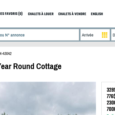
ES FAVORIS (0)
CHALETS À LOUER
CHALETS À VENDRE
ENGLISH
I-43042
 Year Round Cottage
328
776
230
700