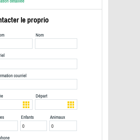
cation détaillée
tacter le proprio
om
Nom
iel
rmation courriel
ée
Départ
tes
Enfants
Animaux
2/18
phone