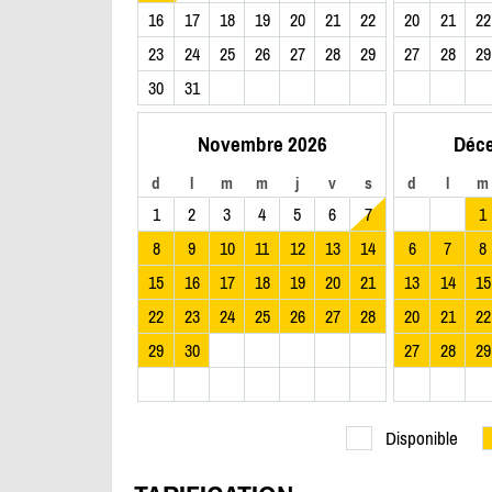
16
17
18
19
20
21
22
20
21
22
23
24
25
26
27
28
29
27
28
29
30
31
Novembre 2026
Déc
d
l
m
m
j
v
s
d
l
m
1
2
3
4
5
6
7
1
8
9
10
11
12
13
14
6
7
8
15
16
17
18
19
20
21
13
14
15
22
23
24
25
26
27
28
20
21
22
29
30
27
28
29
Disponible