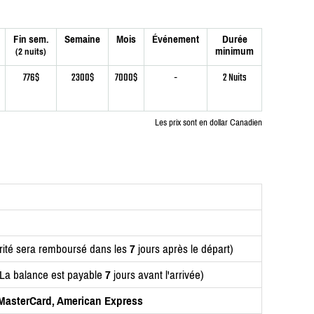
Fin sem.
Semaine
Mois
Événement
Durée
minimum
(2 nuits)
776$
2300$
7000$
-
2 Nuits
Les prix sont en dollar Canadien
rité sera remboursé dans les
7
jours après le départ)
(La balance est payable
7
jours avant l'arrivée)
, MasterCard, American Express