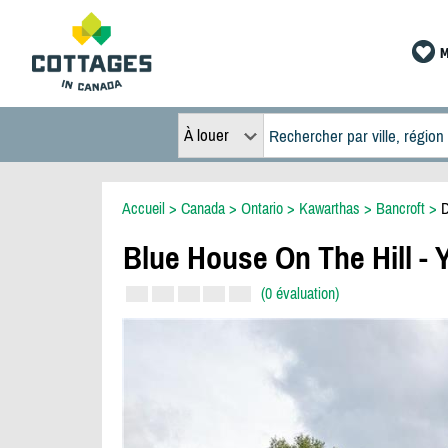
M
À louer
Accueil
>
Canada
>
Ontario
>
Kawarthas
>
Bancroft
>
D
Blue House On The Hill -
(0 évaluation)