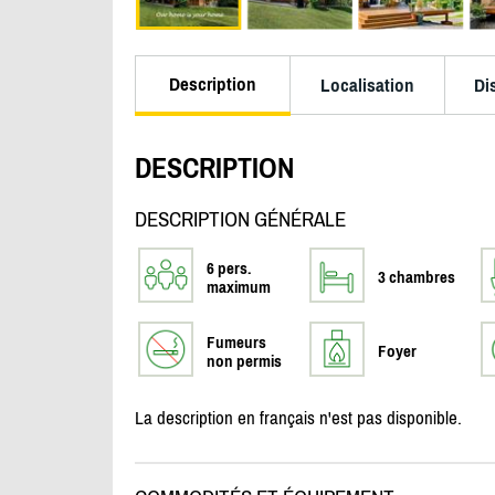
Description
Localisation
Di
DESCRIPTION
DESCRIPTION GÉNÉRALE
6 pers.
3 chambres
maximum
Fumeurs
Foyer
non permis
La description en français n'est pas disponible.