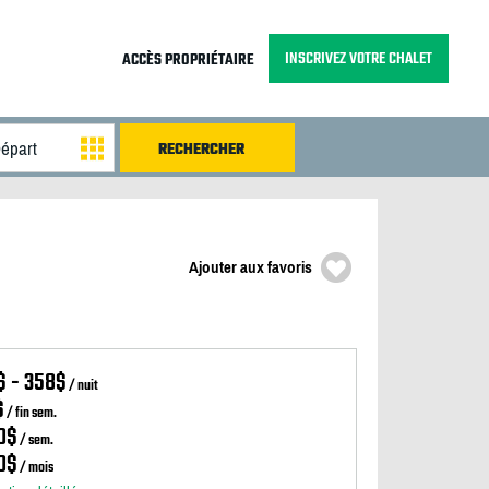
INSCRIVEZ VOTRE CHALET
ACCÈS PROPRIÉTAIRE
Ajouter aux favoris
$ - 358$
/ nuit
$
/ fin sem.
0$
/ sem.
0$
/ mois