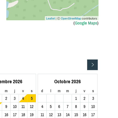
Leaflet
| Ⓒ
OpenStreetMap
contributors
(
Google Maps
)
embre 2026
Octobre 2026
m
j
v
s
d
l
m
m
j
v
s
2
3
4
5
1
2
3
9
10
11
12
4
5
6
7
8
9
10
16
17
18
19
11
12
13
14
15
16
17