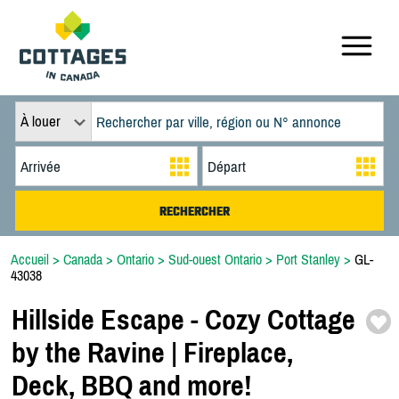
À louer
Accueil
>
Canada
>
Ontario
>
Sud-ouest Ontario
>
Port Stanley
>
GL-
43038
Hillside Escape -
Cozy Cottage
by the Ravine | Fireplace,
Deck,
BBQ and more!