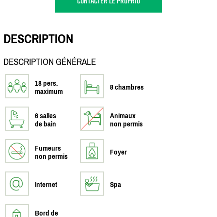
CONTACTER LE PROPRIO
DESCRIPTION
DESCRIPTION GÉNÉRALE
18 pers.
8 chambres
maximum
6 salles
Animaux
de bain
non permis
Fumeurs
Foyer
non permis
Internet
Spa
Bord de