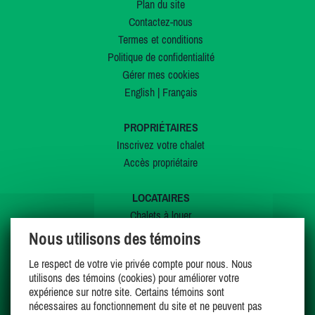
Plan du site
Contactez-nous
Termes et conditions
Politique de confidentialité
Gérer mes cookies
English
|
Français
PROPRIÉTAIRES
Inscrivez votre chalet
Accès propriétaire
LOCATAIRES
Chalets à louer
Chalets à vendre
Nous utilisons des témoins
Dernières inscriptions
Le respect de votre vie privée compte pour nous. Nous
Offres spéciales
utilisons des témoins (cookies) pour améliorer votre
Mes favoris
expérience sur notre site. Certains témoins sont
nécessaires au fonctionnement du site et ne peuvent pas