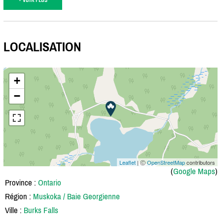
LOCALISATION
+
−
Leaflet
| Ⓒ
OpenStreetMap
contributors
(
Google Maps
)
Province :
Ontario
Région :
Muskoka / Baie Georgienne
Ville :
Burks Falls