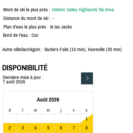
Mont de ski le plus près :
Hidden Valley Highlands Ski Area
Distance du mont de ski :
-
Plan d'eau le plus près :
le lac Jacks
Bord de l'eau : Oui
Autre ville/lac/région :
Burke's Falls (10 min), Hunsville (30 min)
DISPONIBILITÉ
Dernière mise à jour :
7 août 2026
Août 2026
d
l
m
m
j
v
s
1
2
3
4
5
6
7
8