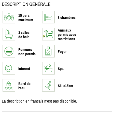
DESCRIPTION GÉNÉRALE
15 pers.
8 chambres
maximum
Animaux
3 salles
permis avec
de bain
restrictions
Fumeurs
Foyer
non permis
Internet
Spa
Bord de
Ski <15km
l'eau
La description en français n'est pas disponible.