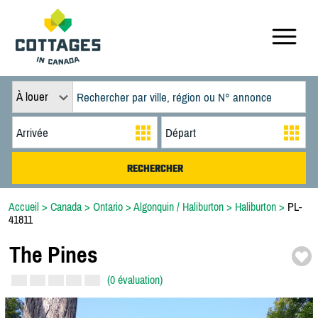
À louer
Accueil
>
Canada
>
Ontario
>
Algonquin / Haliburton
>
Haliburton
>
PL-
41811
The Pines
(0 évaluation)