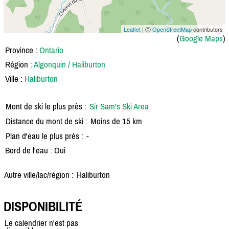
Leaflet
| Ⓒ
OpenStreetMap
contributors
(
Google Maps
)
Province :
Ontario
Région :
Algonquin / Haliburton
Ville :
Haliburton
Mont de ski le plus près :
Sir Sam's Ski Area
Distance du mont de ski :
Moins de 15 km
Plan d'eau le plus près :
-
Bord de l'eau : Oui
Autre ville/lac/région :
Haliburton
DISPONIBILITÉ
Le calendrier n'est pas