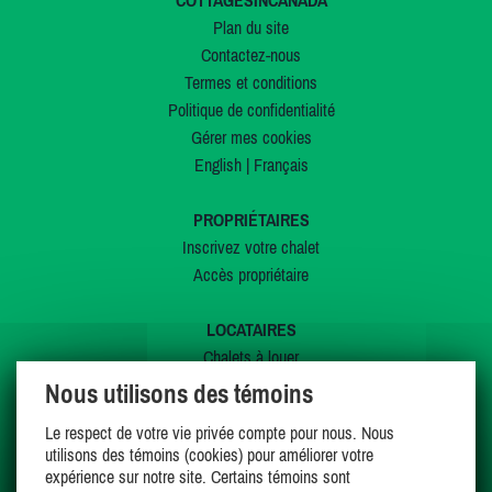
COTTAGESINCANADA
Plan du site
Contactez-nous
Termes et conditions
Politique de confidentialité
Gérer mes cookies
English
|
Français
PROPRIÉTAIRES
Inscrivez votre chalet
Accès propriétaire
LOCATAIRES
Chalets à louer
Chalets à vendre
Nous utilisons des témoins
Dernières inscriptions
Le respect de votre vie privée compte pour nous. Nous
Offres spéciales
utilisons des témoins (cookies) pour améliorer votre
Mes favoris
expérience sur notre site. Certains témoins sont